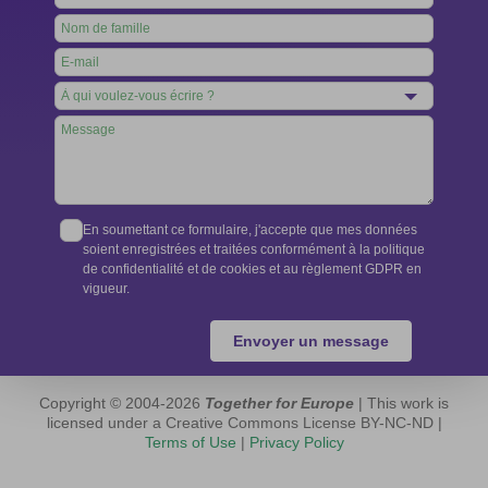
this
field
blank
En soumettant ce formulaire, j'accepte que mes données
soient enregistrées et traitées conformément à la politique
de confidentialité et de cookies et au règlement GDPR en
vigueur.
Envoyer un message
Copyright © 2004-2026
Together for Europe
| This work is
licensed under a Creative Commons License BY-NC-ND |
Terms of Use
|
Privacy Policy