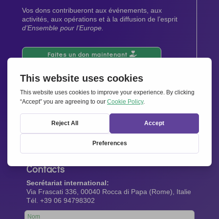
Vos dons contribueront aux événements, aux
activités, aux opérations et à la diffusion de l’esprit
d’Ensemble pour l’Europe.
Faites un don maintenant
Newsletter
Restez au courant de toutes les dernières nouvelles
de notre réseau.
Abonnez-vous maintenant
Contacts
Secrétariat international:
Via Frascati 336, 00040 Rocca di Papa (Rome), Italie
Tél. +39 06 94798302
Leave