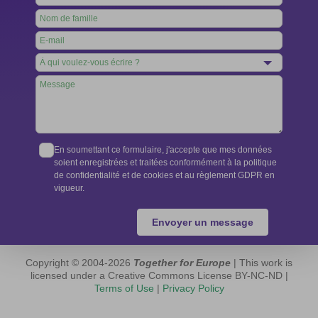
this
field
blank
En soumettant ce formulaire, j'accepte que mes données
soient enregistrées et traitées conformément à la politique
de confidentialité et de cookies et au règlement GDPR en
vigueur.
Envoyer un message
Copyright © 2004-2026
Together for Europe
| This work is
licensed under a Creative Commons License BY-NC-ND |
Terms of Use
|
Privacy Policy