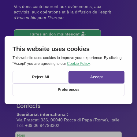
Vos dons contribueront aux événements, aux
activités, aux opérations et à la diffusion de l’esprit
d’Ensemble pour l’Europe.
Faites un don maintenant
Newsletter
Restez au courant de toutes les dernières nouvelles
de notre réseau.
Abonnez-vous maintenant
Contacts
Secrétariat international:
Via Frascati 336, 00040 Rocca di Papa (Rome), Italie
Tél. +39 06 94798302
Leave