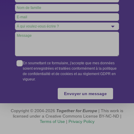
this
field
blank
En soumettant ce formulaire, j'accepte que mes données
soient enregistrées et traitées conformément à la politique
de confidentialité et de cookies et au règlement GDPR en
vigueur.
Envoyer un message
Copyright © 2004-2026
Together for Europe
| This work is
licensed under a Creative Commons License BY-NC-ND |
Terms of Use
|
Privacy Policy