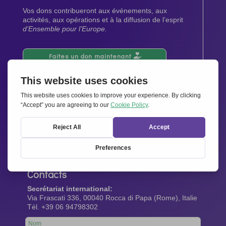
Vos dons contribueront aux événements, aux
activités, aux opérations et à la diffusion de l’esprit
d’Ensemble pour l’Europe.
Faites un don maintenant
Newsletter
Restez au courant de toutes les dernières nouvelles
de notre réseau.
Abonnez-vous maintenant
Contacts
Secrétariat international:
Via Frascati 336, 00040 Rocca di Papa (Rome), Italie
Tél. +39 06 94798302
Leave