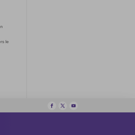
en
rs le