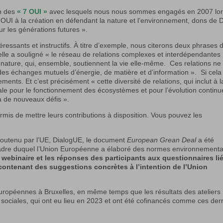
un des
« 7 OUI »
avec lesquels nous nous sommes engagés en 2007 lor
 « OUI à la création en défendant la nature et l’environnement, dons de 
r les générations futures ».
éressants et instructifs. À titre d’exemple, nous citerons deux phrases d
elle a souligné « le réseau de relations complexes et interdépendantes
 nature, qui, ensemble, soutiennent la vie elle-même. Ces relations ne
 des échanges mutuels d’énergie, de matière et d’information ». Si cela
ements. Et c’est précisément « cette diversité de relations, qui inclut à l
ntale pour le fonctionnement des écosystèmes et pour l’évolution contin
 à de nouveaux défis ».
mis de mettre leurs contributions à disposition. Vous pouvez les
et soutenu par l’UE, DialogUE, le document
European Grean Deal
a été
le cadre duquel l’Union Européenne a élaboré des normes environnement
webinaire et les réponses des participants aux questionnaires li
contenant des suggestions concrètes à l’intention de l’Union
 européennes à Bruxelles, en même temps que les résultats des ateliers
 sociales, qui ont eu lieu en 2023 et ont été cofinancés comme ces der