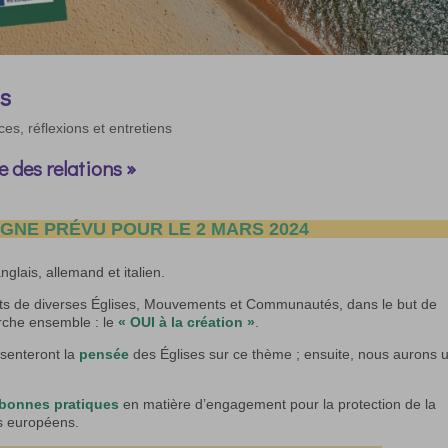
ns
es, réflexions et entretiens
e des relations »
IGNE PRÉVU POUR LE 2 MARS 2024
glais, allemand et italien.
ts de diverses Églises, Mouvements et Communautés, dans le but de
arche ensemble : le
« OUI à la création »
.
ésenteront la
pensée
des Églises sur ce thème ; ensuite, nous aurons 
bonnes pratiques
en matière d’engagement pour la protection de la
ys européens.