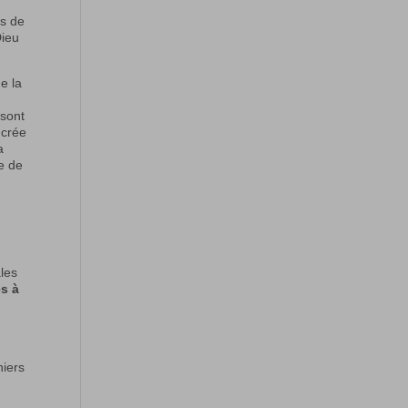
s de
Dieu
e la
 sont
 crée
a
ue de
ales
és à
niers