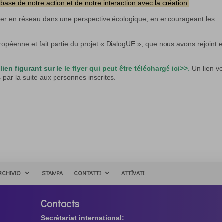
 base de notre action et de notre interaction avec la création.
iller en réseau dans une perspective écologique, en encourageant les
ropéenne et fait partie du projet « DialogUE », que nous avons rejoint 
lien figurant sur le
le flyer qui peut être téléchargé ici>>
.
Un lien ve
par la suite aux personnes inscrites.
RCHIVIO
STAMPA
CONTATTI
ATTÌVATI
Contacts
Secrétariat international: