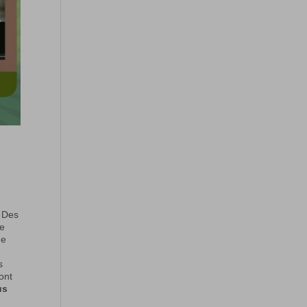
Des
re
ne
e
s
ont
us