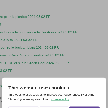
nt pour la planète 2024 03 02 FR
R
lors de la Journée de la Création 2024 03 02 FR
e à la foi 2024 03 02 FR
e contre le bruit ambiant 2024 03 02 FR
 l’imago Dei à l’imago mundi 2024 03 02 FR
du TFUE et sur le Green Deal 2024 03 02 FR
 03 02 FR
>>
s sciences et technologies environnementales, biologiques et
nvitelli », Italie