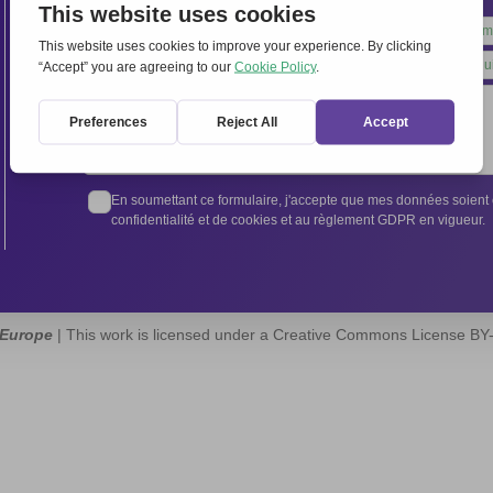
Leave
this
field
blank
En soumettant ce formulaire, j'accepte que mes données soient e
confidentialité et de cookies et au règlement GDPR en vigueur.
 Europe
| This work is licensed under a Creative Commons License B