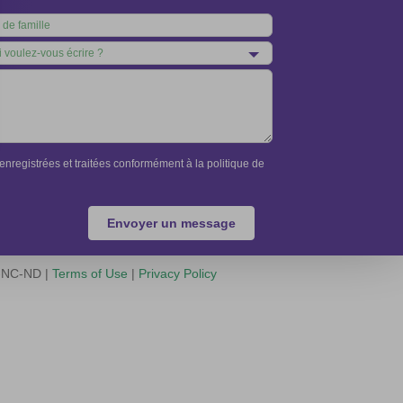
nregistrées et traitées conformément à la politique de
Envoyer un message
Y-NC-ND |
Terms of Use
|
Privacy Policy