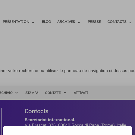
PRÉSENTATION
BLOG
ARCHIVES
PRESSE
CONTACTS
ner votre recherche ou utilisez le panneau de navigation ci-dessus po
RCHIVIO
STAMPA
CONTATTI
ATTÌVATI
Contacts
Secrétariat international:
Via Frascati 336, 00040 Rocca di Papa (Rome), Italie
Tél. +39 06 94798302