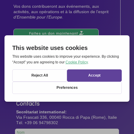
Vos dons contribueront aux événements, aux
activités, aux opérations et à la diffusion de l’esprit
d’Ensemble pour l’Europe.
Faites un don maintenant
Newsletter
Restez au courant de toutes les dernières nouvelles
de notre réseau.
Abonnez-vous maintenant
Contacts
Secrétariat international:
Via Frascati 336, 00040 Rocca di Papa (Rome), Italie
Tél. +39 06 94798302
Leave