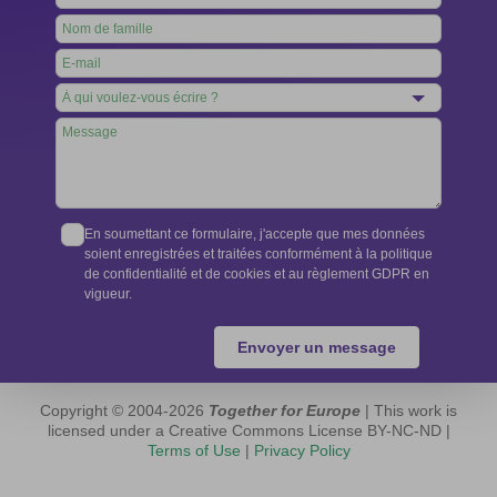
this
field
blank
En soumettant ce formulaire, j'accepte que mes données
soient enregistrées et traitées conformément à la politique
de confidentialité et de cookies et au règlement GDPR en
vigueur.
Envoyer un message
Copyright © 2004-2026
Together for Europe
| This work is
licensed under a Creative Commons License BY-NC-ND |
Terms of Use
|
Privacy Policy