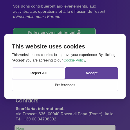
Vos dons contribueront aux événements, aux
activités, aux opérations et à la diffusion de l’esprit
d’Ensemble pour l’Europe.
Faites un don maintenant
Newsletter
Restez au courant de toutes les dernières nouvelles
de notre réseau.
Abonnez-vous maintenant
Contacts
Secrétariat international:
Via Frascati 336, 00040 Rocca di Papa (Rome), Italie
Tél. +39 06 94798302
Leave