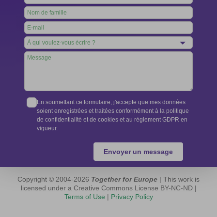
this
field
blank
En soumettant ce formulaire, j'accepte que mes données
soient enregistrées et traitées conformément à la politique
de confidentialité et de cookies et au règlement GDPR en
vigueur.
Envoyer un message
Copyright © 2004-2026
Together for Europe
| This work is
licensed under a Creative Commons License BY-NC-ND |
Terms of Use
|
Privacy Policy