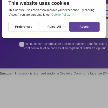
Leave
this
field
blank
En soumettant ce formulaire, j'accepte que mes données soient e
confidentialité et de cookies et au règlement GDPR en vigueur.
 Europe
| This work is licensed under a Creative Commons License B