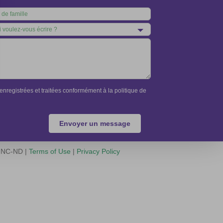
nregistrées et traitées conformément à la politique de
Envoyer un message
Y-NC-ND |
Terms of Use
|
Privacy Policy