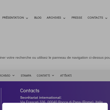
PRÉSENTATION
BLOG
ARCHIVES
PRESSE
CONTACTS
ner votre recherche ou utilisez le panneau de navigation ci-dessus po
RCHIVIO
STAMPA
CONTATTI
ATTÌVATI
Contacts
Secrétariat international:
Via Frascati 336, 00040 Rocca di Papa (Rome), Italie
Tél. +39 06 94798302