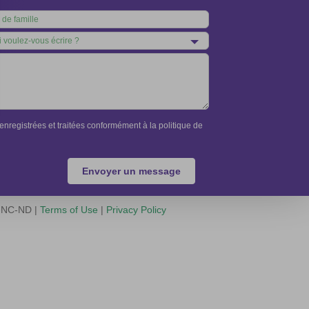
nregistrées et traitées conformément à la politique de
Envoyer un message
Y-NC-ND |
Terms of Use
|
Privacy Policy