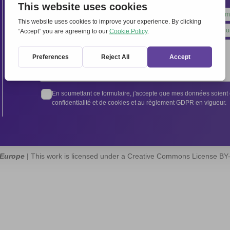
Leave
this
field
blank
En soumettant ce formulaire, j'accepte que mes données soient e
confidentialité et de cookies et au règlement GDPR en vigueur.
 Europe
| This work is licensed under a Creative Commons License B