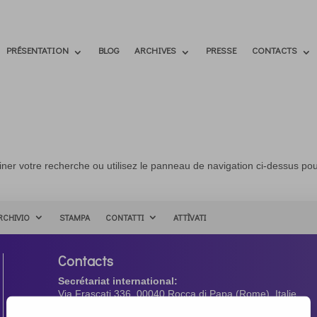
PRÉSENTATION
BLOG
ARCHIVES
PRESSE
CONTACTS
ner votre recherche ou utilisez le panneau de navigation ci-dessus po
RCHIVIO
STAMPA
CONTATTI
ATTÌVATI
Contacts
Secrétariat international:
Via Frascati 336, 00040 Rocca di Papa (Rome), Italie
Tél. +39 06 94798302