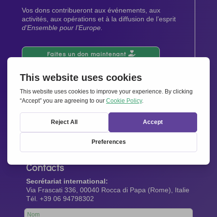
Vos dons contribueront aux événements, aux
activités, aux opérations et à la diffusion de l’esprit
d’Ensemble pour l’Europe.
Faites un don maintenant
Newsletter
Restez au courant de toutes les dernières nouvelles
de notre réseau.
Abonnez-vous maintenant
Contacts
Secrétariat international:
Via Frascati 336, 00040 Rocca di Papa (Rome), Italie
Tél. +39 06 94798302
Leave