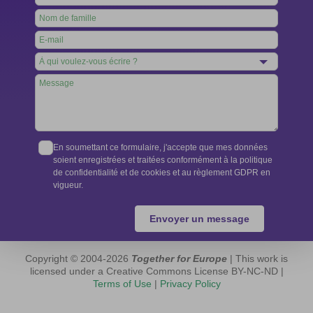
this
field
blank
En soumettant ce formulaire, j'accepte que mes données
soient enregistrées et traitées conformément à la politique
de confidentialité et de cookies et au règlement GDPR en
vigueur.
Envoyer un message
Copyright © 2004-2026
Together for Europe
| This work is
licensed under a Creative Commons License BY-NC-ND |
Terms of Use
|
Privacy Policy