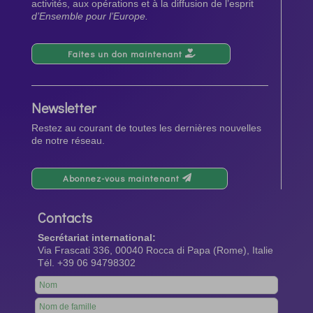
activités, aux opérations et à la diffusion de l’esprit
d’Ensemble pour l’Europe.
Faites un don maintenant
Newsletter
Restez au courant de toutes les dernières nouvelles
de notre réseau.
Abonnez-vous maintenant
Contacts
Secrétariat international:
Via Frascati 336, 00040 Rocca di Papa (Rome), Italie
Tél. +39 06 94798302
Leave
this
field