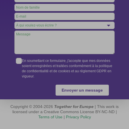
this
field
blank
En soumettant ce formulaire, j'accepte que mes données
soient enregistrées et traitées conformément à la politique
de confidentialité et de cookies et au règlement GDPR en
vigueur.
Envoyer un message
Copyright © 2004-2026
Together for Europe
| This work is
licensed under a Creative Commons License BY-NC-ND |
Terms of Use
|
Privacy Policy