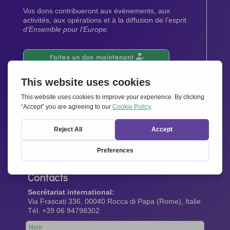
Vos dons contribueront aux événements, aux
activités, aux opérations et à la diffusion de l’esprit
d’Ensemble pour l’Europe.
Faites un don maintenant
Newsletter
Restez au courant de toutes les dernières nouvelles
de notre réseau.
Abonnez-vous maintenant
Contacts
Secrétariat international:
Via Frascati 336, 00040 Rocca di Papa (Rome), Italie
Tél. +39 06 94798302
Leave