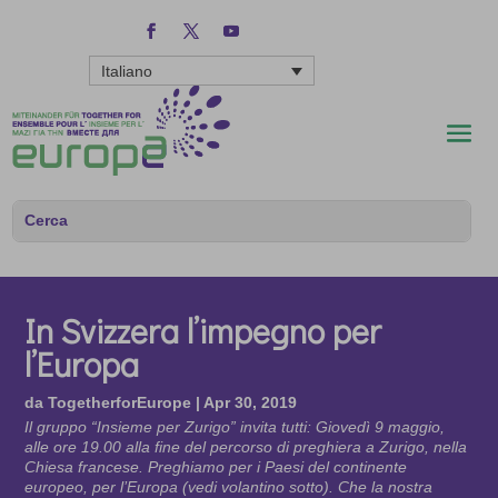
Italiano
In Svizzera l’impegno per
l’Europa
da
TogetherforEurope
|
Apr 30, 2019
Il gruppo “Insieme per Zurigo” invita tutti: Giovedì 9 maggio,
alle ore 19.00 alla fine del percorso di preghiera a Zurigo, nella
Chiesa francese. Preghiamo per i Paesi del continente
europeo, per l’Europa (vedi volantino sotto). Che la nostra