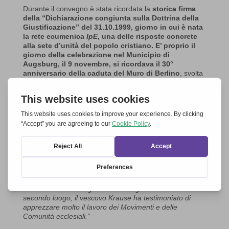
Durante il convegno è stata ricordata la
storica firma
della “Dichiarazione congiunta sulla Dottrina della
Giustificazione” del 31.10.1999, giorno in cui è nata
la rete ecumenica
IpE
, una delle risposte concrete
alla sete d’unità del popolo cristiano. E’ proprio il
giorno della celebrazione nel Municipio di
Augsburg, il 9 novembre, si ricordava
il 30°
anniversario della caduta del Muro di Berlino
, svolta
radicale nelle relazioni Est-Ovest.
Al suo entro in Russia, Larisa ha condiviso con la sua
Comunità le sue impressioni sull’evento. Eccone alcune:
“All’incontro di quest’anno ha partecipato il vescovo
luterano Christian Krause, uno dei due firmatari della
Dichiarazione nel 1999. Allora era il Presidente della
Federazione Mondiale Luterana. Lui ha detto due cose
importanti. In primo luogo, la strada verso la
Dichiarazione non è stata facile. Ci sono voluti molti
sforzi per terminare il ventesimo secolo senza lasciare
una divisione così significativa alle generazioni future. In
secondo luogo, il vescovo Krause ha testimoniato di
apprezzare molto il lavoro dei Movimenti e delle
Comunità ecclesiali.”