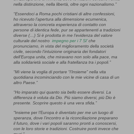
nella distinzione, nella libertà, oltre ogni nazionalismo.”
“Essendoci a Roma pochi cristiani di altre confessioni,
ho ricevuto l’apertura alla dimensione ecumenica,
attraverso la concreta esperienza di contatto con
persone di identica fede, pur se appartenenti a tradizioni
diverse (…) Si è prodotta in me l’evidenza del valore
culturale del nostro
impegno per i 7 SI’
che
pronunciamo, in vista del miglioramento della società
civile, secondo l’intuizione originaria dei fondatori
dell’Europa unita, che miravano non solo alla pace, ma
alla solidarietà sociale e alla fratellanza tra i popoli.”
“Mi viene la voglia di portare “l’Insieme” nella vita
quotidiana incominciando con le mie vicine di casa di un
altro Paese.”
“Ho imparato qui quanto sia bello essere diversi. La
differenza è voluta da Dio. Più siamo diversi, più Dio è
presente. Scoprire questo è una vera sfida.”
“
Insieme per l’Europa
è diventato per me un luogo di
speranza, dove l’incontro e la riconciliazione preparano
il futuro, dove i vari popoli saranno pronti a conoscersi,
con le loro storie e tradizioni. Costruire ponti invece che
muri.”