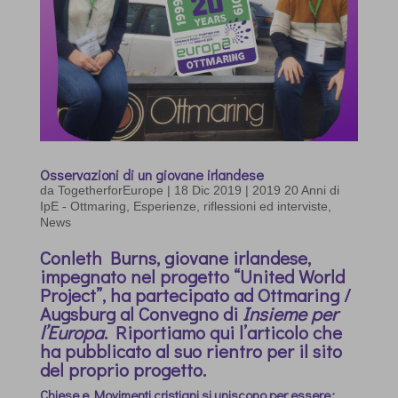
Osservazioni di un giovane irlandese
da
TogetherforEurope
|
18 Dic 2019
|
2019 20 Anni di
IpE - Ottmaring
,
Esperienze, riflessioni ed interviste
,
News
Conleth Burns, giovane irlandese,
impegnato nel progetto “United World
Project”, ha partecipato ad Ottmaring /
Augsburg al Convegno di
Insieme per
l’Europa
. Riportiamo qui l’articolo che
ha pubblicato al suo rientro per il sito
del proprio progetto.
Chiese e Movimenti cristiani si uniscono per essere
: