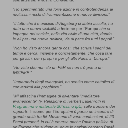
“Ho sperimentato una forte azione in controtendenza ai
moltissimi rischi di frammentazione e nuove divisioni.”
“Il fatto che il municipio di Augsburg ci abbia accolto, ha
dato una nuova visibilità
a
I
nsieme per l’Europa
che si
impegna nel sociale, nella vita civile di una città, dando
le ali per una nuova politica, via di pace fra tutti i popoli.”
“Non ho visto ancora gente così, che scruta i segni dei
tempi e cerca, insieme e concretamente, che cosa fare
per gli altri, per i propri e per gli altri Paesi in Europa.”
“Ho visto che n
on c’è un PER se non c’è prima un
INSIEME.”
“Imparando dagli evangelici, ho sentito come cattolico di
convertirmi alla preghiera.”
“Mi affascina l’immagine di diventare “mediatore
evanescente” (v. Relazione di Herbert Lauenroth in
Programma e materiale 20°esimo IpE
) sulle frontiere dei
rapporti.
Insieme per l’Europa’
mi è parso un incontro di
grande unità fra 55 Movimenti di varie confessioni, di 23
Paesi presenti, in cui è emersa anche l’anima politica di
un’Europa che si rinnova, dove le nazioni cercano l’unità