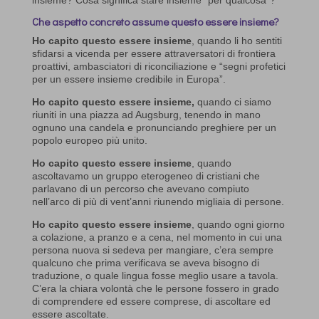
insieme? Cosa significa stare insieme “per qualcosa”?
Che aspetto concreto assume questo essere insieme?
Ho capito questo essere insieme
, quando li ho sentiti
sfidarsi a vicenda per essere attraversatori di frontiera
proattivi, ambasciatori di riconciliazione e “segni profetici
per un essere insieme credibile in Europa”.
Ho capito questo essere insieme,
quando ci siamo
riuniti in una piazza ad Augsburg, tenendo in mano
ognuno una candela e pronunciando preghiere per un
popolo europeo più unito.
Ho capito questo essere insieme
, quando
ascoltavamo un gruppo eterogeneo di cristiani che
parlavano di un percorso che avevano compiuto
nell’arco di più di vent’anni riunendo migliaia di persone.
Ho capito questo essere insieme
, quando ogni giorno
a colazione, a pranzo e a cena, nel momento in cui una
persona nuova si sedeva per mangiare, c’era sempre
qualcuno che prima verificava se aveva bisogno di
traduzione, o quale lingua fosse meglio usare a tavola.
C’era la chiara volontà che le persone fossero in grado
di comprendere ed essere comprese, di ascoltare ed
essere ascoltate.