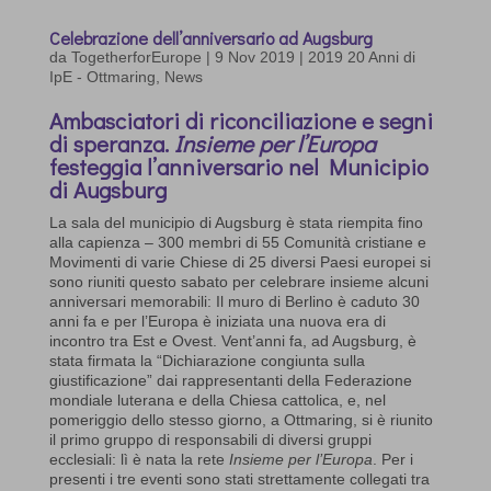
Celebrazione dell’anniversario ad Augsburg
da
TogetherforEurope
|
9 Nov 2019
|
2019 20 Anni di
IpE - Ottmaring
,
News
Ambasciatori di riconciliazione e segni
di speranza.
Insieme per l’Europa
festeggia l’anniversario nel Municipio
di Augsburg
La sala del municipio di Augsburg è stata riempita fino
alla capienza – 300 membri di 55 Comunità cristiane e
Movimenti di varie Chiese di 25 diversi Paesi europei si
sono riuniti questo sabato per celebrare insieme alcuni
anniversari memorabili: Il muro di Berlino è caduto 30
anni fa e per l’Europa è iniziata una nuova era di
incontro tra Est e Ovest. Vent’anni fa, ad Augsburg, è
stata firmata la “Dichiarazione congiunta sulla
giustificazione” dai rappresentanti della Federazione
mondiale luterana e della Chiesa cattolica, e, nel
pomeriggio dello stesso giorno, a Ottmaring, si è riunito
il primo gruppo di responsabili di diversi gruppi
ecclesiali: lì è nata la rete
Insieme per l’Europa
. Per i
presenti i tre eventi sono stati strettamente collegati tra