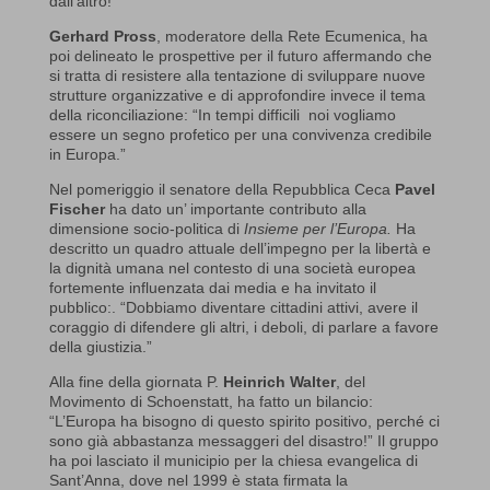
dall’altro!”
Gerhard Pross
, moderatore della Rete Ecumenica, ha
poi delineato le prospettive per il futuro affermando che
si tratta di resistere alla tentazione di sviluppare nuove
strutture organizzative e di approfondire invece il tema
della riconciliazione: “In tempi difficili noi vogliamo
essere un segno profetico per una convivenza credibile
in Europa.”
Nel pomeriggio il senatore della Repubblica Ceca
Pavel
Fischer
ha dato un’ importante contributo alla
dimensione socio-politica di
Insieme per l’Europa.
Ha
descritto un quadro attuale dell’impegno per la libertà e
la dignità umana nel contesto di una società europea
fortemente influenzata dai media e ha invitato il
pubblico:. “Dobbiamo diventare cittadini attivi, avere il
coraggio di difendere gli altri, i deboli, di parlare a favore
della giustizia.”
Alla fine della giornata P.
Heinrich Walter
, del
Movimento di Schoenstatt, ha fatto un bilancio:
“L’Europa ha bisogno di questo spirito positivo, perché ci
sono già abbastanza messaggeri del disastro!” Il gruppo
ha poi lasciato il municipio per la chiesa evangelica di
Sant’Anna, dove nel 1999 è stata firmata la