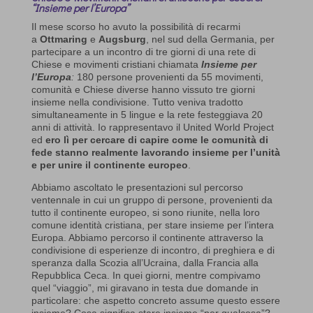
“Insieme per l’Europa”
Il mese scorso ho avuto la possibilità di recarmi
a
Ottmaring
e
Augsburg
, nel sud della Germania, per
partecipare a un incontro di tre giorni di una rete di
Chiese e movimenti cristiani chiamata
Insieme per
l’Europa
:
180 persone provenienti da 55 movimenti,
comunità e Chiese diverse hanno vissuto tre giorni
insieme nella condivisione. Tutto veniva tradotto
simultaneamente in 5 lingue e la rete festeggiava 20
anni di attività. Io rappresentavo il United World Project
ed
ero lì per cercare di capire come le comunità di
fede stanno realmente lavorando insieme per l’unità
e per unire il continente europeo
.
Abbiamo ascoltato le presentazioni sul percorso
ventennale in cui un gruppo di persone, provenienti da
tutto il continente europeo, si sono riunite, nella loro
comune identità cristiana, per stare insieme per l’intera
Europa. Abbiamo percorso il continente attraverso la
condivisione di esperienze di incontro, di preghiera e di
speranza dalla Scozia all’Ucraina, dalla Francia alla
Repubblica Ceca. In quei giorni, mentre compivamo
quel “viaggio”, mi giravano in testa due domande in
particolare: che aspetto concreto assume questo essere