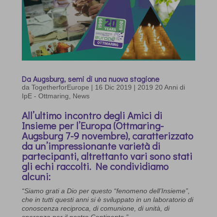
Da Augsburg, semi di una nuova stagione
da
TogetherforEurope
|
16 Dic 2019
|
2019 20 Anni di
IpE - Ottmaring
,
News
All’ultimo incontro degli Amici di
Insieme per l’Europa (Ottmaring-
Augsburg 7-9 novembre), caratterizzato
da un’impressionante varietà di
partecipanti, altrettanto vari sono stati
gli echi raccolti. Ne condividiamo
alcuni:
“Siamo grati a Dio per questo “fenomeno dell’Insieme”,
che in tutti questi anni si è sviluppato in un laboratorio di
conoscenza reciproca, di comunione, di unità, di
speranza per il nostro Continente.”