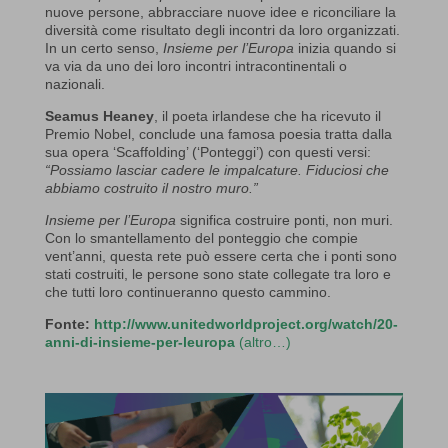
nuove persone, abbracciare nuove idee e riconciliare la
diversità come risultato degli incontri da loro organizzati.
In un certo senso,
Insieme per l’Europa
inizia quando si
va via da uno dei loro incontri intracontinentali o
nazionali.
Seamus Heaney
, il poeta irlandese che ha ricevuto il
Premio Nobel, conclude una famosa poesia tratta dalla
sua opera ‘Scaffolding’ (‘Ponteggi’) con questi versi:
“Possiamo lasciar cadere le impalcature. Fiduciosi che
abbiamo costruito il nostro muro.”
Insieme per l’Europa
significa costruire ponti, non muri.
Con lo smantellamento del ponteggio che compie
vent’anni, questa rete può essere certa che i ponti sono
stati costruiti, le persone sono state collegate tra loro e
che tutti loro continueranno questo cammino.
Fonte:
http://www.unitedworldproject.org/watch/20-
anni-di-insieme-per-leuropa
(altro…)