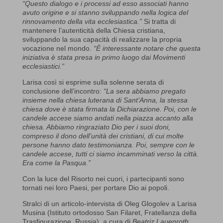
“Questo dialogo e i processi ad esso associati hanno
avuto origine e si stanno sviluppando nella logica del
rinnovamento della vita ecclesiastica.”
Si tratta di
mantenere l’autenticità della Chiesa cristiana,
sviluppando la sua capacità di realizzare la propria
vocazione nel mondo.
“È interessante notare che questa
iniziativa è stata presa in primo luogo dai Movimenti
ecclesiastici.”
Larisa così si esprime sulla solenne serata di
conclusione dell’incontro:
“La sera abbiamo pregato
insieme nella chiesa luterana di Sant’Anna, la stessa
chiesa dove è stata firmata la Dichiarazione. Poi, con le
candele accese siamo andati nella piazza accanto alla
chiesa. Abbiamo ringraziato Dio per i suoi doni,
compreso il dono dell’unità dei cristiani, di cui molte
persone hanno dato testimonianza. Poi, sempre con le
candele accese, tutti ci siamo incamminati verso la città.
Era come la Pasqua.”
Con la luce del Risorto nei cuori, i partecipanti sono
tornati nei loro Paesi, per portare Dio ai popoli.
Stralci di un articolo-intervista di Oleg Glogolev a Larisa
Musina (Istituto ortodosso San Filaret, Fratellanza della
Trasfigurazione, Russia), a cura di
Beatriz Lauenroth