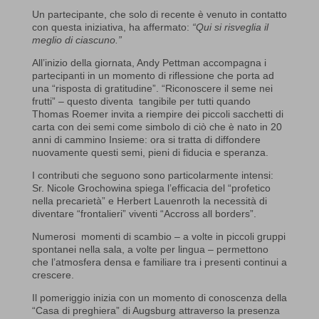
Un partecipante, che solo di recente è venuto in contatto
con questa iniziativa, ha affermato:
“Qui si risveglia il
meglio di ciascuno.”
All’inizio della giornata, Andy Pettman accompagna i
partecipanti in un momento di riflessione che porta ad
una “risposta di gratitudine”. “Riconoscere il seme nei
frutti” – questo diventa tangibile per tutti quando
Thomas Roemer invita a riempire dei piccoli sacchetti di
carta con dei semi come simbolo di ciò che è nato in 20
anni di cammino Insieme: ora si tratta di diffondere
nuovamente questi semi, pieni di fiducia e speranza.
I contributi che seguono sono particolarmente intensi:
Sr. Nicole Grochowina spiega l’efficacia del “profetico
nella precarietà” e Herbert Lauenroth la necessità di
diventare “frontalieri” viventi “Accross all borders”.
Numerosi momenti di scambio – a volte in piccoli gruppi
spontanei nella sala, a volte per lingua – permettono
che l’atmosfera densa e familiare tra i presenti continui a
crescere.
Il pomeriggio inizia con un momento di conoscenza della
“Casa di preghiera” di Augsburg attraverso la presenza