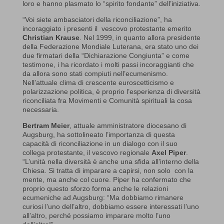
loro e hanno plasmato lo “spirito fondante” dell’iniziativa.
“Voi siete ambasciatori della riconciliazione”, ha
incoraggiato i presenti il vescovo protestante emerito
Christian Krause
. Nel 1999, in quanto allora presidente
della Federazione Mondiale Luterana, era stato uno dei
due firmatari della “Dichiarazione Congiunta” e come
testimone, i ha ricordato i molti passi incoraggianti che
da allora sono stati compiuti nell’ecumenismo.
Nell’attuale clima di crescente euroscetticismo e
polarizzazione politica, è proprio l’esperienza di diversità
riconciliata fra Movimenti e Comunità spirituali la cosa
necessaria.
Bertram Meier
, attuale amministratore diocesano di
Augsburg, ha sottolineato l’importanza di questa
capacità di riconciliazione in un dialogo con il suo
collega protestante, il vescovo regionale
Axel Piper
.
“L’unità nella diversità è anche una sfida all’interno della
Chiesa. Si tratta di imparare a capirsi, non solo con la
mente, ma anche col cuore. Piper ha confermato che
proprio questo sforzo forma anche le relazioni
ecumeniche ad Augsburg: “Ma dobbiamo rimanere
curiosi l’uno dell’altro, dobbiamo essere interessati l’uno
all’altro, perché possiamo imparare molto l’uno