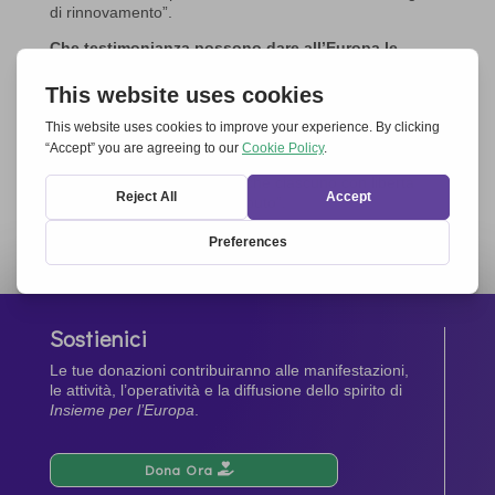
di rinnovamento”.
Che testimonianza possono dare all’Europa le
Chiese cristiane unite nella loro diversità?
“In questa Europa in crisi manca la libertà per ciascun
Paese di collaborare secondo le proprie possibilità.
Alcuni Paesi però subiscono una pressione eccessiva a
causa dell’emergenza rifugiati. Serve allora in Europa
una alleanza fra i Paesi, perché ciascuno con libertà
possa offrire il proprio contributo”.
Claudia Di Lorenzi
(altro…)
Sostienici
Le tue donazioni contribuiranno alle manifestazioni,
le attività, l’operatività e la diffusione dello spirito di
Insieme per l’Europa
.
Dona Ora