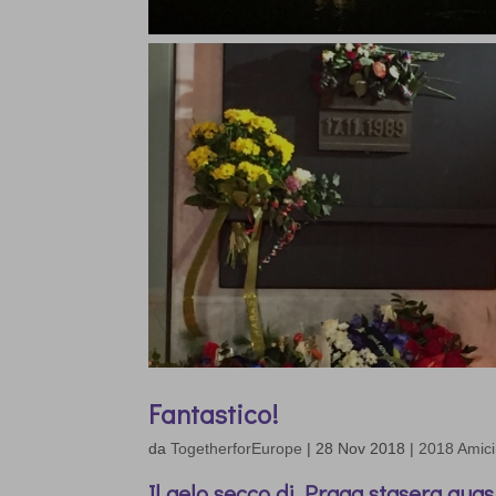
Fantastico!
da
TogetherforEurope
|
28 Nov 2018
|
2018 Amici
Il gelo secco di Praga stasera quasi