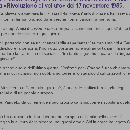
a «Rivoluzione di velluto» del 17 novembre 1989.
e piazze o ammirare le luci serali dal ponte Carlo di questa bellissima c
enitori, si fermano a ricordare perché non si cancelli la memoria.
tro degli Amici di
Insieme per l’Europa
ci siamo immersi in quest’atmos
a per quanto vissuto in quei giorni.
oni, portando con sé un’incancellabile esperienza: “se capiamo chi è Ge
individuo e la persona: l’individuo porta sempre agli autoritarismi, la per
ortare la fraternità nel sociale!”; “tra tante lingue ho imparato la lingu
 giovani!”
anche quella dell’ultimo giorno: “
Insieme per l’Europa
è una chiamata
ltà in cui viviamo, non dobbiamo togliere lo sguardo dagli orizzonti ch
Movimento e Comunità, già in sé, è una rete multiculturale, che lega
 preludio di un popolo europeo.
 Vangelo, da cui emerge il suo proprio carisma come risposta a qual
fra noi siamo tutti un laboratorio europeo dell’unità nella diversità
e regna la cultura dello slegare, noi guardiamo a Chi in croce ha legato C
’.