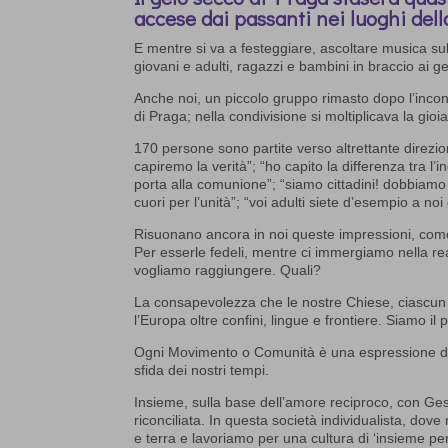
accese dai passanti nei luoghi dell
E mentre si va a festeggiare, ascoltare musica sull
giovani e adulti, ragazzi e bambini in braccio ai g
Anche noi, un piccolo gruppo rimasto dopo l’incon
di Praga; nella condivisione si moltiplicava la gioi
170 persone sono partite verso altrettante direzi
capiremo la verità”; “ho capito la differenza tra l’
porta alla comunione”; “siamo cittadini! dobbiamo p
cuori per l’unità”; “voi adulti siete d’esempio a noi
Risuonano ancora in noi queste impressioni, come 
Per esserle fedeli, mentre ci immergiamo nella rea
vogliamo raggiungere. Quali?
La consapevolezza che le nostre Chiese, ciascun 
l’Europa oltre confini, lingue e frontiere. Siamo il
Ogni Movimento o Comunità è una espressione del
sfida dei nostri tempi.
Insieme, sulla base dell’amore reciproco, con Gesù 
riconciliata. In questa società individualista, dov
e terra e lavoriamo per una cultura di ‘insieme per