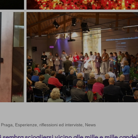
 Praga
,
Esperienze, riflessioni ed interviste
,
News
 sembra sciogliersi vicino alle mille e mille candel