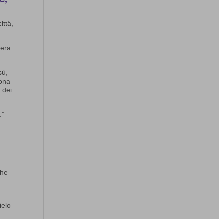
ittà,
fera
sù,
sona
a dei
.”
e
che
ielo