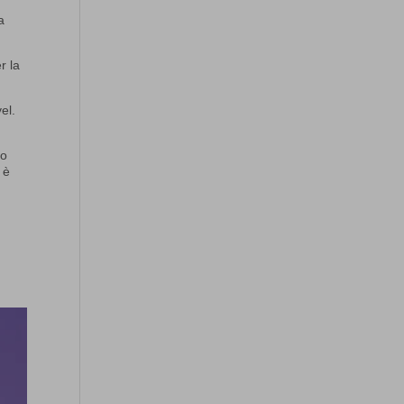
a
r la
el.
to
 è