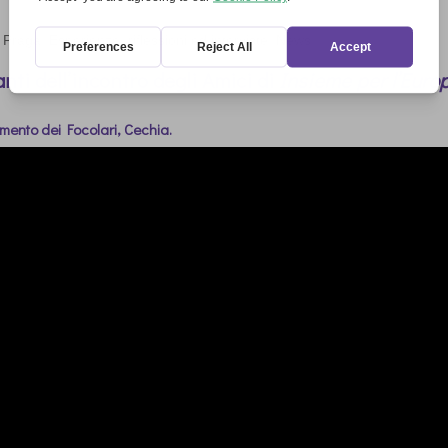
 Praga
,
Esperienze, riflessioni ed interviste
,
News
nti dell’incontro degli
Amici di
Insieme per l’Euro
mento dei Focolari, Cechia.