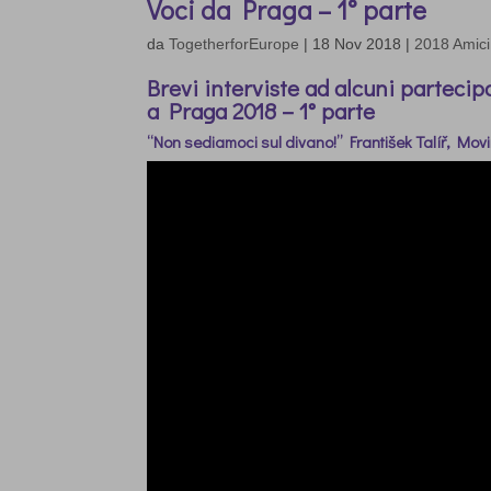
Voci da Praga – 1° parte
da
TogetherforEurope
|
18 Nov 2018
|
2018 Amici
Brevi interviste ad
alcuni partecipa
a Praga 2018 – 1° parte
“Non sediamoci sul divano!” František Talíř, Movi