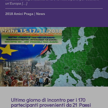
un’Europa […]
2018 Amici Praga
|
News
Ultimo giorno di incontro per i 170
partecipanti provenienti da 21 Paesi