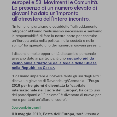
europei e 53 Movimenti e Comunità.
La presenza di un numero elevato di
giovani ha dato un’impronta
all’atmosfera dell’intero incontro.
“In tempi di pluralismo e cosiddetto “raffreddamento
religioso” abbiamo l’entusiasmo necessario e sentiamo
la responsabilità di fare la nostra parte per costruire
un’Europa unita nella politica, nella società e nello
spirito” ha spiegato uno dei numerosi giovani presenti.
I discorsi e molte opportunità di scambio personale
avevano dato ai partecipanti uno
sguardo più da
vicino sulla situazione della fede e delle Chiese
nella Repubblica Ceca>.
“Possiamo imparare e ricevere tanto gli uni dagli altri ”
diceva un giovane di Ravensburg/Germania. “
Praga
2018 per tre giorni è diventata la ‘capitale
internazionale nel cuore dell’Europa
‘, ha detto uno
dei partecipanti e “l’”Insieme” è diventato di nuovo per
me e per tanti un’affare di cuore”.
Guardando in avanti
Il 9 maggio 2019, Festa dell’Europa,
sarà vissuta e