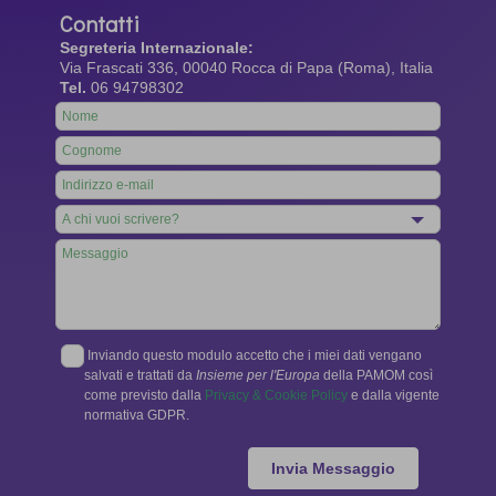
Contatti
Segreteria Internazionale:
Via Frascati 336, 00040 Rocca di Papa (Roma), Italia
Tel.
06 94798302
Leave
this
field
blank
Inviando questo modulo accetto che i miei dati vengano
salvati e trattati da
Insieme per l'Europa
della PAMOM così
come previsto dalla
Privacy & Cookie Policy
e dalla vigente
normativa GDPR.
Invia Messaggio