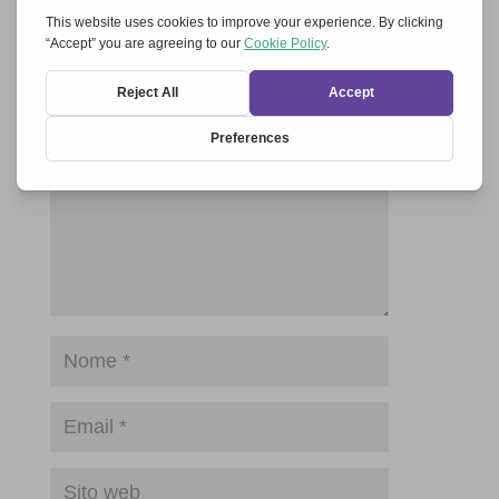
Invia un commento
Il tuo indirizzo email non sarà pubblicato.
I
campi obbligatori sono contrassegnati
*