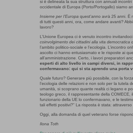
si è delineata la sua struttura con annuali incontri 
occidentale di Europa (Porto/Portogallo) siamo arr
Insieme per l’Europa
quest’anno avrà 25 anni. È m
di tutti questi anni, ora, come andare avanti? Abb
lavoro?
L’Unione Europea ci è venuto incontro invitandoc
coinvolgimento dei cittadini alla vita democratica 
l’ambito politico-sociale e l’ecologia. L’incontro o
ascolto ci hanno entusiasmato e le risposte ai qu
all’amministrazione. Certo, i lavori preparatori a
esperti di alto livello in campi diversi, in rap
confermavano: qui si sta aprendo una porta ve
Quale futuro? Generare più possibile, con la forza d
l’ecologia delle relazioni e non solo per la tutela
umanità, si scoprano quante realtà ci legano e pos
teologo greco, il rappresentante della COMECE, il 
funzionario della UE lo confermavano, e le testim
tali effetti positivi?” La risposta è stata: attraverso 
Oggi, alla domanda di quel veterano forse rispon
Ilona Toth