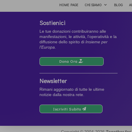
HOME PAGE
CHI SIAMO
BLOG
A
Sostienici
Le tue donazioni contribuiranno alle
manifestazioni, le attività, l’operatività e la
diffusione dello spirito di
Insieme per
l’Europa
.
Dona Ora
Newsletter
Rimani aggiornato di tutte le ultime
notizie dalla nostra rete.
Iscriviti Subito
Copyright © 2004-2026
Together for