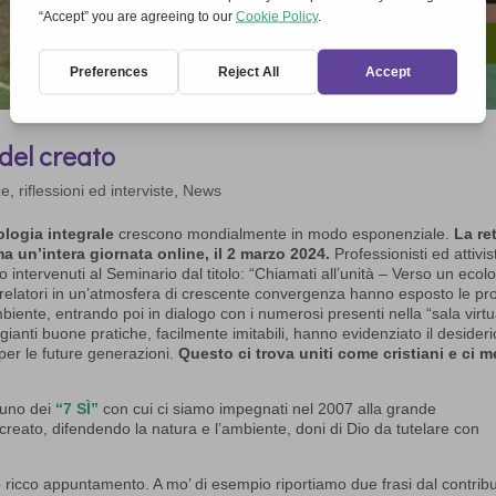
 del creato
, riflessioni ed interviste
,
News
ologia integrale
crescono mondialmente in modo esponenziale.
La re
 un’intera giornata online, il 2 marzo 2024.
Professionisti ed attivist
 intervenuti al Seminario dal titolo: “Chiamati all’unità – Verso un ecol
i i relatori in un’atmosfera di crescente convergenza hanno esposto le pr
mbiente, entrando poi in dialogo con i numerosi presenti nella “sala virtu
ggianti buone pratiche, facilmente imitabili, hanno evidenziato il desideri
per le future generazioni.
Questo ci trova uniti come cristiani e ci m
 uno dei
“7 SÌ”
con cui ci siamo impegnati nel 2007 alla grande
creato, difendendo la natura e l’ambiente, doni di Dio da tutelare con
sto ricco appuntamento. A mo’ di esempio riportiamo due frasi dal contrib