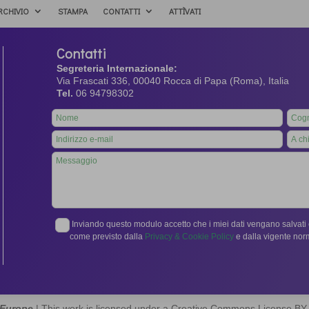
RCHIVIO
STAMPA
CONTATTI
ATTÌVATI
Contatti
Segreteria Internazionale:
Via Frascati 336, 00040 Rocca di Papa (Roma), Italia
Tel.
06 94798302
Leave
this
field
blank
Inviando questo modulo accetto che i miei dati vengano salvati e
come previsto dalla
Privacy & Cookie Policy
e dalla vigente no
 Europe
| This work is licensed under a Creative Commons License B