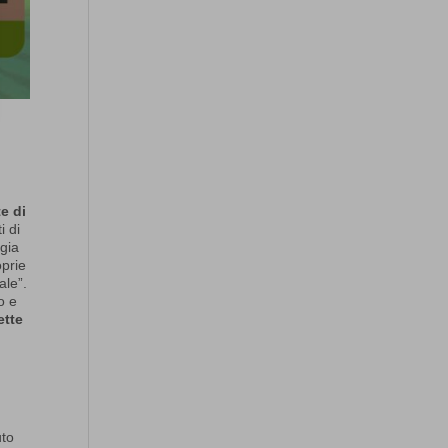
te di
i di
ogia
oprie
ale”.
o e
ette
uto