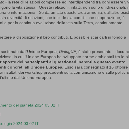
eato «la rete di relazioni complesse ed interdipendenti tra ogni essere vi
gono la vita stessa. Queste relazioni, infatti, non sono unidirezionali,
eria e informazioni». Se da un lato questo crea armonia, dall’altro esis
sta diversità di relazioni, che include sia conflitti che cooperazione, è
i e per la continua evoluzione della vita sulla Terra, continuamente
tere a disposizione il loro contributi. È possibile scaricarli in fondo a
o sostenuto dall‘Unione Europea,
DialogUE
, è stato presentato il docum
mbizioso, in cui l’Unione Europea ha sviluppato norme ambientali fra le p
 risposte dei partecipanti ai questionari inerenti a questo evento
nti concreti all’Unione Europea.
Esso sarà consegnato il 16 ottobre
ai risultati dei workshop precedenti sulla comunicazione e sulle politich
st’ultimo dall’Unione Europea.
iamento del pianeta 2024 03 02 IT
T
ologia 2024 03 02 IT