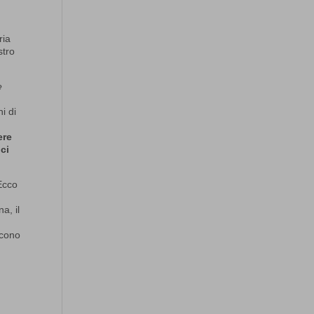
ria
stro
e
i di
ere
 ci
 Ecco
a, il
scono