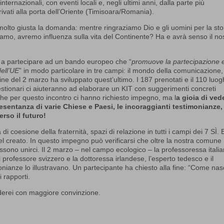
internazionali, con eventi locali e, negli ultimi anni, dalla parte più
ivati alla porta dell’Oriente (Timisoara/Romania).
olto giusta la domanda: mentre ringraziamo Dio e gli uomini per la sto
iamo, avremo influenza sulla vita del Continente? Ha e avrà senso il no
i a partecipare ad un bando europeo che “
promuove la partecipazione 
dell’UE
” in modo particolare in tre campi: il mondo della comunicazione,
nline del 2 marzo ha sviluppato quest’ultimo. I 187 prenotati e il 110 luogh
estionari ci aiuteranno ad elaborare un KIT con suggerimenti concreti
nche per questo incontro ci hanno richiesto impegno, ma l
a gioia di ved
presentanza di varie Chiese e Paesi, le incoraggianti testimonianze,
rso il futuro!
i coesione della fraternità, spazi di relazione in tutti i campi dei 7 SÌ.
 del creato. In questo impegno può verificarsi che oltre la nostra comune
sono unirci. Il 2 marzo – nel campo ecologico – la professoressa italian
professore svizzero e la dottoressa irlandese, l’esperto tedesco e il
onianze lo illustravano. Un partecipante ha chiesto alla fine: “Come na
i rapporti.
derei con maggiore convinzione.