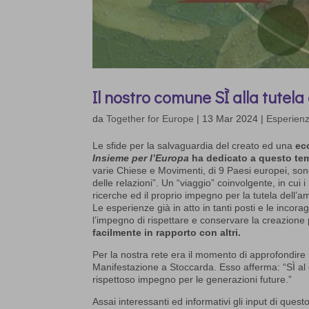
Il nostro comune SÌ alla tutela
da
Together for Europe
|
13 Mar 2024
|
Esperienze
Le sfide per la salvaguardia del creato ed una
ec
Insieme per l’Europa
ha dedicato a questo tema
varie Chiese e Movimenti, di 9 Paesi europei, sono
delle relazioni”. Un “viaggio” coinvolgente, in cu
ricerche ed il proprio impegno per la tutela dell’a
Le esperienze già in atto in tanti posti e le incora
l’impegno di rispettare e conservare la creazione 
facilmente in rapporto con altri.
Per la nostra rete era il momento di approfondire
Manifestazione a Stoccarda. Esso afferma: “SÌ al 
rispettoso impegno per le generazioni future.”
Assai interessanti ed informativi gli input di que