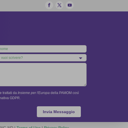
 trattati da
Insieme per l'Europa
della PAMOM così
rmativa GDPR.
Invia Messaggio
Y-NC-ND |
Terms of Use
|
Privacy Policy