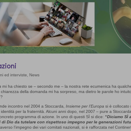
lazioni
ni ed interviste
,
News
a
mi ha chiesto se – secondo me – la nostra rete ecumenica ha qualch
la chiarezza della domanda mi ha sorpreso, ma dietro le parole ho intuito
o”?
ande incontro nel 2004 a Stoccarda,
Insieme per l’Europa
si è collocato 
 identità per la fraternità. Alcuni anni dopo, nel 2007 – pure a Stoccard
 concreto programma di azione. In uno di questi SÌ si dice:
“
Diciamo SÌ a
 di Dio da tutelare con rispettoso impegno per le generazioni fut
verso l’impegno dei vari comitati nazionali, si è rafforzata nel Continen