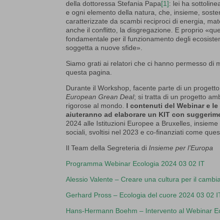
della dottoressa Stefania Papa
[1]
: lei ha sottolin
e ogni elemento della natura, che, insieme, sosten
caratterizzate da scambi reciproci di energia, mat
anche il conflitto, la disgregazione. E proprio «que
fondamentale per il funzionamento degli ecosistem
soggetta a nuove sfide».
Siamo grati ai relatori che ci hanno permesso di met
questa pagina.
Durante il Workshop, facente parte di un progett
European Grean Deal
; si tratta di un progetto a
rigorose al mondo.
I contenuti del Webinar e le
aiuteranno ad elaborare un KIT con suggerime
2024 alle Istituzioni Europee a Bruxelles, insieme 
sociali, svoltisi nel 2023 e co-finanziati come que
Il Team della Segreteria di
Insieme per l’Europa
Programma Webinar Ecologia 2024 03 02 IT
Alessio Valente – Creare una cultura per il camb
Gerhard Pross – Ecologia del cuore 2024 03 02 I
Hans-Hermann Boehm – Intervento al Webinar Ec