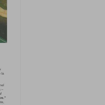
e
 la
nel
a –
l
ure
.”
te,