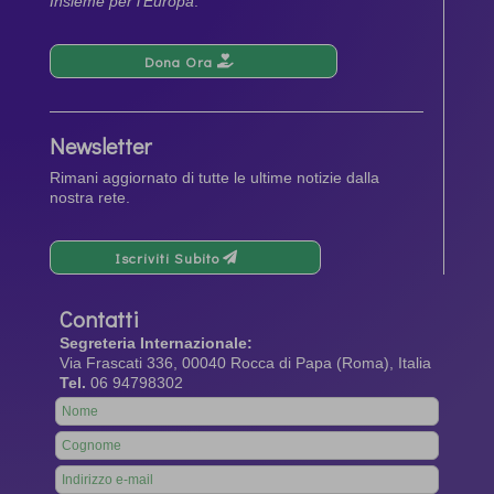
Insieme per l’Europa
.
Dona Ora
Newsletter
Rimani aggiornato di tutte le ultime notizie dalla
nostra rete.
Iscriviti Subito
Contatti
Segreteria Internazionale:
Via Frascati 336, 00040 Rocca di Papa (Roma), Italia
Tel.
06 94798302
Leave
this
field
blank