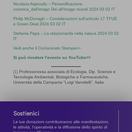
Nicolaos Asproulis – Personificazione
cosmica_dall’imago Dei all’Imago mundi 2024 03 02 IT
Philip McDonagh – Considerazioni sull’articolo 17 TFUE
e Green Deal 2024 03 02 IT
Stefania Papa – La relazionarità nella natura 2024 03 02
IT
Vedi anche il Comunicato Stampa>>
Si può rivedere l’evento su YouTube>>
[1]
Professoressa associata di Ecologia, Dip. Scienze e
Tecnologie Ambientali, Biologiche e Farmaceutiche,
Università della Campania “Luigi Vanvitelli”, Italia
Sostienici
Le tue donazioni contribuiranno alle manifestazioni,
le attività, l’operatività e la diffusione dello spirito di