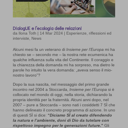
DialogUE e l’ecologia delle relazioni
da
Ilona Toth
|
14 Mar 2024
|
Esperienze, riflessioni ed
interviste
,
News
Alcuni mesi fa un veterano di
Insieme per l’Europa
mi ha
chiesto se – secondo me – la nostra rete ecumenica ha
qualche influenza sulla vita del Continente. Il coraggio e
la chiarezza della domanda mi ha sorpreso, ma dietro le
parole ho intuito la vera domanda: „aveva senso il mio-
nostro lavoro”?
Dopo la sua nascita, nel messaggio del primo grande
incontro nel 2004 a Stoccarda,
Insieme per l’Europa
si è
collocato nel mondo di oggi, nella storia, dichiarando la
propria identità per la fraternità. Alcuni anni dopo, nel
2007 – pure a Stoccarda – sono nati i cosiddetti 7 SÌ che
hanno delineato il concreto programma di azione. In uno
di questi SÌ si dice:
“
Diciamo SÌ al creato difendendo
la natura e l’ambiente, doni di Dio da tutelare con
rispettoso impegno per le generazioni future
.”
Gli