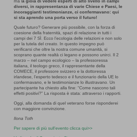
ma l
a gioia di vedere esperti di alto livello in campi
diversi, in rappresentanza di varie Chiese e Paesi, le
incoraggianti testimonianze, ci confermavano: qui
si sta aprendo una porta verso il futuro!
Quale futuro? Generare più possibile, con la forza di
coesione della fraternità, spazi di relazione in tutti i
campi dei 7 SÌ. Ecco l’ecologia delle relazioni e non solo
per la tutela del creato. In questo impegno può
verificarsi che oltre la nostra comune umanità, si
scoprano quante realtà ci legano e possono unirci. Il 2
marzo – nel campo ecologico – la professoressa
italiana, il teologo greco, il rappresentante della
COMECE, il professore svizzero e la dottoressa
irlandese, l’esperto tedesco e il funzionario della UE lo
confermavano, e le testimonianze lo illustravano. Un
partecipante ha chiesto alla fine: “Come nascono tali
effetti positivi?” La risposta è stata: attraverso i rapporti.
Oggi, alla domanda di quel veterano forse risponderei
con maggiore convinzione.
Ilona Toth
Per sapere di più sull’evento clicca qui>>