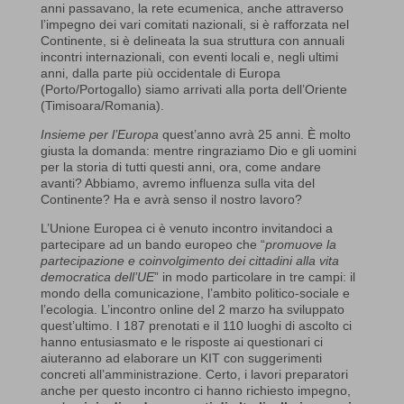
anni passavano, la rete ecumenica, anche attraverso
l’impegno dei vari comitati nazionali, si è rafforzata nel
Continente, si è delineata la sua struttura con annuali
incontri internazionali, con eventi locali e, negli ultimi
anni, dalla parte più occidentale di Europa
(Porto/Portogallo) siamo arrivati alla porta dell’Oriente
(Timisoara/Romania).
Insieme per l’Europa
quest’anno avrà 25 anni. È molto
giusta la domanda: mentre ringraziamo Dio e gli uomini
per la storia di tutti questi anni, ora, come andare
avanti? Abbiamo, avremo influenza sulla vita del
Continente? Ha e avrà senso il nostro lavoro?
L’Unione Europea ci è venuto incontro invitandoci a
partecipare ad un bando europeo che “
promuove la
partecipazione e coinvolgimento dei cittadini alla vita
democratica dell’UE
” in modo particolare in tre campi: il
mondo della comunicazione, l’ambito politico-sociale e
l’ecologia. L’incontro online del 2 marzo ha sviluppato
quest’ultimo. I 187 prenotati e il 110 luoghi di ascolto ci
hanno entusiasmato e le risposte ai questionari ci
aiuteranno ad elaborare un KIT con suggerimenti
concreti all’amministrazione. Certo, i lavori preparatori
anche per questo incontro ci hanno richiesto impegno,