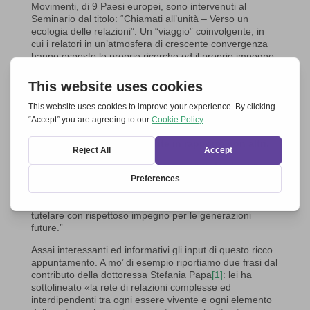
Movimenti, di 9 Paesi europei, sono intervenuti al
Seminario dal titolo: “Chiamati all’unità – Verso un
ecologia delle relazioni”. Un “viaggio” coinvolgente, in
cui i relatori in un’atmosfera di crescente convergenza
hanno esposto le proprie ricerche ed il proprio impegno
per la tutela dell’ambiente, entrando poi in dialogo con i
numerosi presenti nella “sala virtuale”. Le esperienze
già in atto in tanti posti e le incoraggianti buone pratiche,
facilmente imitabili, hanno evidenziato il desiderio e
l’impegno di rispettare e conservare la creazione per le
future generazioni.
Questo ci trova uniti come
cristiani e ci mette facilmente in rapporto con altri.
Per la nostra rete era il momento di approfondire uno
dei
“7 SÌ”
con cui ci siamo impegnati nel 2007 alla
grande Manifestazione a Stoccarda. Esso afferma: “SÌ al
creato, difendendo la natura e l’ambiente, doni di Dio da
tutelare con rispettoso impegno per le generazioni
future.”
Assai interessanti ed informativi gli input di questo ricco
appuntamento. A mo’ di esempio riportiamo due frasi dal
contributo della dottoressa Stefania Papa
[1]
: lei ha
sottolineato «la rete di relazioni complesse ed
interdipendenti tra ogni essere vivente e ogni elemento