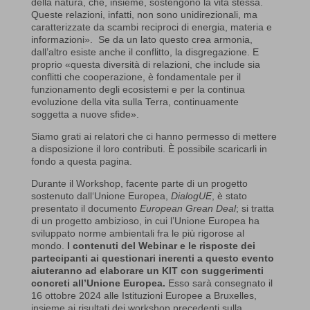
della natura, che, insieme, sostengono la vita stessa.
Queste relazioni, infatti, non sono unidirezionali, ma
caratterizzate da scambi reciproci di energia, materia e
informazioni». Se da un lato questo crea armonia,
dall’altro esiste anche il conflitto, la disgregazione. E
proprio «questa diversità di relazioni, che include sia
conflitti che cooperazione, è fondamentale per il
funzionamento degli ecosistemi e per la continua
evoluzione della vita sulla Terra, continuamente
soggetta a nuove sfide».
Siamo grati ai relatori che ci hanno permesso di mettere
a disposizione il loro contributi. È possibile scaricarli in
fondo a questa pagina.
Durante il Workshop, facente parte di un progetto
sostenuto dall‘Unione Europea,
DialogUE
, è stato
presentato il documento
European Grean Deal
; si tratta
di un progetto ambizioso, in cui l’Unione Europea ha
sviluppato norme ambientali fra le più rigorose al
mondo.
I contenuti del Webinar e le risposte dei
partecipanti ai questionari inerenti a questo evento
aiuteranno ad elaborare un KIT con suggerimenti
concreti all’Unione Europea.
Esso sarà consegnato il
16 ottobre 2024 alle Istituzioni Europee a Bruxelles,
insieme ai risultati dei workshop precedenti sulla