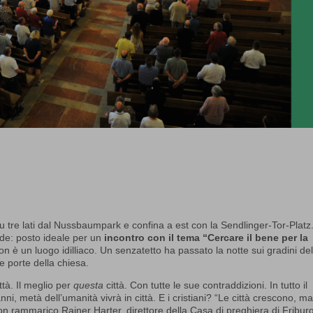
 tre lati dal Nussbaumpark e confina a est con la Sendlinger-Tor-Platz
rde: posto ideale per un
incontro con il tema
“Cercare il bene per la
 è un luogo idilliaco. Un senzatetto ha passato la notte sui gradini del
e porte della chiesa.
ttà. Il meglio per
questa
città. Con tutte le sue contraddizioni. In tutto il
ni, metà dell’umanità vivrà in città. E i cristiani? “Le città crescono, ma
n rammarico Rainer Harter, direttore della Casa di preghiera di Friburg