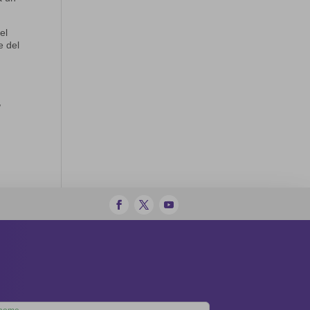
el
e del
,