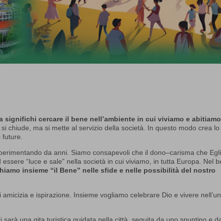
 significhi cercare il bene nell’ambiente in cui viviamo e abitiamo
i chiude, ma si mette al servizio della società. In questo modo crea lo
 future.
sperimentando da anni. Siamo consapevoli che il dono–carisma che Egl
ssere “luce e sale” nella società in cui viviamo, in tutta Europa. Nel b
hiamo insieme “il Bene” nelle sfide e nelle possibilità del nostro
 amicizia e ispirazione. Insieme vogliamo celebrare Dio e vivere nell’un
i sarà una gita turistica guidata nella città, seguita da uno spuntino e d