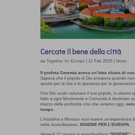
Cercate il bene della città
da
Together for Europe
|
11 Feb 2025
|
News
Il profeta Geremia aveva un’idea chiara di cosa
Sapeva che il popolo di Dio prospera quando non s
spazio per la vita e la speranza per le generazioni
Che Dio vuole radunare il suo popolo, lo stiamo 
fatto a ogni Movimento e Comunità è destinato ad e
mezzo della profonda crisi che viviamo oggi,
cerc
tempo.
L’iniziativa a Monaco vuol essere un’esperienza di
nella riconciliazione.
INSIEME PER L’EUROPA
.
Venerdì 27 giugno si approfondisce
“INSIEME”:
c