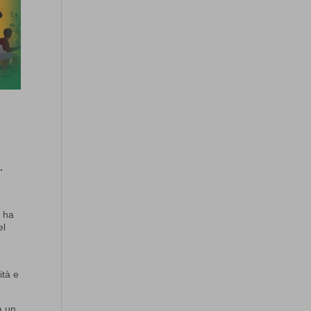
.
i ha
el
ità e
a un