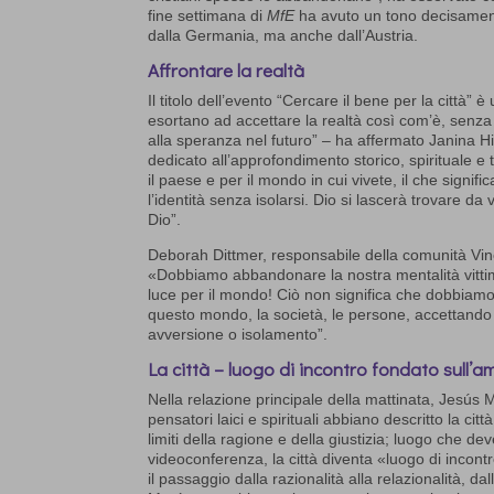
fine settimana di
MfE
ha avuto un tono decisamente
dalla Germania, ma anche dall’Austria.
Affrontare la realtà
Il titolo dell’evento “Cercare il bene per la città”
esortano ad accettare la realtà così com’è, senza 
alla speranza nel futuro” – ha affermato Janina Hi
dedicato all’approfondimento storico, spirituale e t
il paese e per il mondo in cui vivete, il che sign
l’identità senza isolarsi. Dio si lascerà trovare da
Dio”.
Deborah Dittmer, responsabile della comunità Vine
«Dobbiamo abbandonare la nostra mentalità vitt
luce per il mondo! Ciò non significa che dobbiam
questo mondo, la società, le persone, accettando t
avversione o isolamento”.
La città – luogo di incontro fondato sull’
Nella relazione principale della mattinata, Jesús
pensatori laici e spirituali abbiano descritto la cit
limiti della ragione e della giustizia; luogo che d
videoconferenza, la città diventa «luogo di incontr
il passaggio dalla razionalità alla relazionalità, da