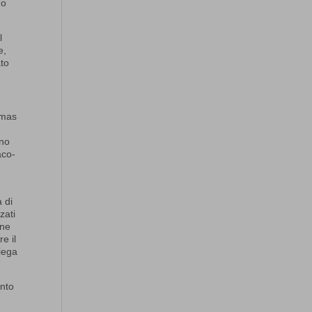
no
l
e,
ato
omas
ono
aco-
 di
zati
one
e il
piega
ento