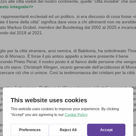
alle città visibili del nostro continente, quelle “città invisibili” che so
testo integrale>>
appresentanti ecclesiali ed un politico, si era discusso di cosa fosse «i
te il bene della città” significa dare voce a chi altrimenti non ne avrebb
ffermato Markus Grübel, membro del Bundestag dal 2002 al 2025 e incaric
mondo dal 2018 al 2021.
lio per la città straniera, anzi nemica, di Babilonia, ha sottolineato Th
o di Monaco. È forse il più antico appello a tenere presente il bene
condo Prieto Peral, il nostro posto è al fianco delle persone che veng
chi siano. Christoph Klingen, vicario generale dell’arcidiocesi di Mon
cercare ciò che ci unisce. Così la testimonianza dei cristiani per la città
 attira l’attenzione. Raffigura la “Gerusalemme celeste”, ovvero la città
mma prevedeva molto tempo dedicato alla preghiera e alla lode, organiz
lla comunità Immanuel di Ravensburg. Nella sua omelia durante la funzi
anza Evangelica in Germania, ha chiesto chi avesse il potere di realizzar
sposta: No, è l’agnello. “Sulla croce il male ha perso tutto. La vita si dis
ieme
, è stato rinnovato a Monaco: “Gesù, diciamo sì al tuo comandam
o. Vogliamo amarci gli uni gli altri, come hai promesso. Ti preghiamo,
o e sii tra noi, come ci hai promesso. Opera in noi e attraverso di noi,