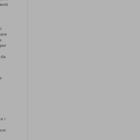
ienti
i
iare
a,
 per
i da
e
e i
uce:
a