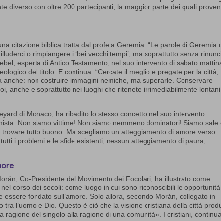
 diverso con oltre 200 partecipanti, la maggior parte dei quali proven
 è una citazione biblica tratta dal profeta Geremia. “Le parole di Geremia c
illuderci o rimpiangere i ‘bei vecchi tempi’, ma soprattutto senza rinunc
ebel, esperta di Antico Testamento, nel suo intervento di sabato mattin
eologico del titolo. E continua: “Cercate il meglio e pregate per la città,
ifica anche: non costruire immagini nemiche, ma superarle. Conservare
 voi, anche e soprattutto nei luoghi che ritenete irrimediabilmente lontan
yard di Monaco, ha ribadito lo stesso concetto nel suo intervento:
imista. Non siamo vittime! Non siamo nemmeno dominatori! Siamo sale 
o trovare tutto buono. Ma scegliamo un atteggiamento di amore verso
utti i problemi e le sfide esistenti; nessun atteggiamento di paura,
amore
 Morán, Co-Presidente del Movimento dei Focolari, ha illustrato come
tà nel corso dei secoli: come luogo in cui sono riconoscibili le opportunità 
eve essere fondato sull’amore. Solo allora, secondo Morán, collegato in
o tra l’uomo e Dio. Questo è ciò che la visione cristiana della città prod
lla ragione del singolo alla ragione di una comunità». I cristiani, continu