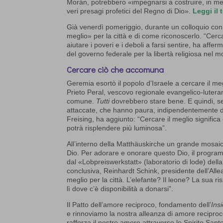
Morán, potrebbero «impegnarsi a costruire, in mezzo 
veri presagi profetici del Regno di Dio».
Leggi il 
Già venerdì pomeriggio, durante un colloquio con r
meglio» per la città e di come riconoscerlo. “Cerca
aiutare i poveri e i deboli a farsi sentire, ha a
del governo federale per la libertà religiosa nel 
Cercare ciò che accomuna
Geremia esortò il popolo d’Israele a cercare il meg
Prieto Peral, vescovo regionale evangelico-luteran
comune.
Tutti
dovrebbero stare bene. E quindi, se
attaccate, che hanno paura, indipendentemente da 
Freising, ha aggiunto: “Cercare il meglio significa 
potrà risplendere più luminosa”.
All’interno della Matthäuskirche un grande mosaico
Dio. Per adorare e onorare questo Dio, il progra
dal «Lobpreiswerkstatt» (laboratorio di lode) de
conclusiva, Reinhardt Schink, presidente dell’Alle
meglio per la città. L’elefante? Il leone? La sua ri
lì dove c’è disponibilità a donarsi”.
Il Patto dell’amore reciproco, fondamento dell’
Ins
e rinnoviamo la nostra alleanza di amore reciproc
rafforza il nostro amore attraverso lo Spirito Sant