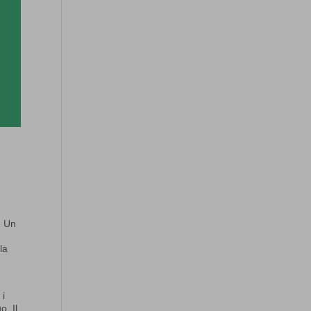
. Un
la
 i
o. Il