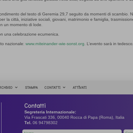
fondimento del testo di Geremia 29,7 seguito da momenti di scambio. N
 la città, iniziative sociali, giovani, matrimonio e famiglia, trasmission
con un momento di lode.
on una celebrazione ecumenica.
ito nazionale:
www.miteinander-wie-sonst.org
. L’evento sarà in tedesco
RCHIVIO
STAMPA
CONTATTI
ATTÌVATI
Contatti
Segreteria Internazionale:
Via Frascati 336, 00040 Rocca di Papa (Roma), Italia
Tel.
06 94798302
Leave