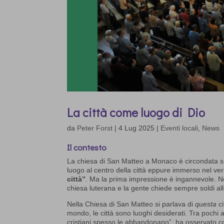
La città come luogo di Dio
da
Peter Forst
|
4 Lug 2025
|
Eventi locali
,
News
Il contesto
La chiesa di San Matteo a Monaco è circondata su
luogo al centro della città eppure immerso nel ve
città”
. Ma la prima impressione è ingannevole. Non
chiesa luterana e la gente chiede sempre soldi all
Nella Chiesa di San Matteo si parlava di
questa
ci
mondo, le città sono luoghi desiderati. Tra pochi an
cristiani spesso le abbandonano”, ha osservato co