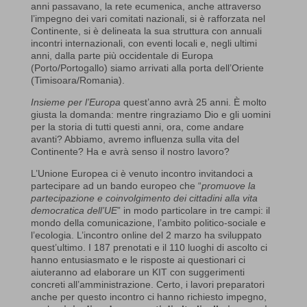
anni passavano, la rete ecumenica, anche attraverso
l’impegno dei vari comitati nazionali, si è rafforzata nel
Continente, si è delineata la sua struttura con annuali
incontri internazionali, con eventi locali e, negli ultimi
anni, dalla parte più occidentale di Europa
(Porto/Portogallo) siamo arrivati alla porta dell’Oriente
(Timisoara/Romania).
Insieme per l’Europa
quest’anno avrà 25 anni. È molto
giusta la domanda: mentre ringraziamo Dio e gli uomini
per la storia di tutti questi anni, ora, come andare
avanti? Abbiamo, avremo influenza sulla vita del
Continente? Ha e avrà senso il nostro lavoro?
L’Unione Europea ci è venuto incontro invitandoci a
partecipare ad un bando europeo che “
promuove la
partecipazione e coinvolgimento dei cittadini alla vita
democratica dell’UE
” in modo particolare in tre campi: il
mondo della comunicazione, l’ambito politico-sociale e
l’ecologia. L’incontro online del 2 marzo ha sviluppato
quest’ultimo. I 187 prenotati e il 110 luoghi di ascolto ci
hanno entusiasmato e le risposte ai questionari ci
aiuteranno ad elaborare un KIT con suggerimenti
concreti all’amministrazione. Certo, i lavori preparatori
anche per questo incontro ci hanno richiesto impegno,