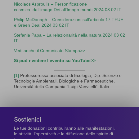
Nicolaos Asproulis – Personificazione
cosmica_dall’imago Dei all’Imago mundi 2024 03 02 IT
Philip McDonagh – Considerazioni sull’articolo 17 TFUE
e Green Deal 2024 03 02 IT
Stefania Papa – La relazionarità nella natura 2024 03 02
IT
Vedi anche il Comunicato Stampa>>
Si può rivedere l’evento su YouTube>>
[1]
Professoressa associata di Ecologia, Dip. Scienze e
Tecnologie Ambientali, Biologiche e Farmaceutiche,
Università della Campania “Luigi Vanvitelli”, Italia
Sostienici
Le tue donazioni contribuiranno alle manifestazioni,
le attività, l’operatività e la diffusione dello spirito di