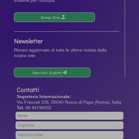
Insieme per l’Europa
.
Dona Ora
Newsletter
Rimani aggiornato di tutte le ultime notizie dalla
nostra rete.
Iscriviti Subito
Contatti
Segreteria Internazionale:
Via Frascati 336, 00040 Rocca di Papa (Roma), Italia
Tel.
06 94798302
Leave
this
field
blank