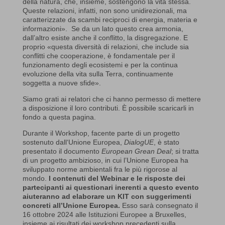
della natura, che, insieme, sostengono la vita stessa.
Queste relazioni, infatti, non sono unidirezionali, ma
caratterizzate da scambi reciproci di energia, materia e
informazioni». Se da un lato questo crea armonia,
dall’altro esiste anche il conflitto, la disgregazione. E
proprio «questa diversità di relazioni, che include sia
conflitti che cooperazione, è fondamentale per il
funzionamento degli ecosistemi e per la continua
evoluzione della vita sulla Terra, continuamente
soggetta a nuove sfide».
Siamo grati ai relatori che ci hanno permesso di mettere
a disposizione il loro contributi. È possibile scaricarli in
fondo a questa pagina.
Durante il Workshop, facente parte di un progetto
sostenuto dall‘Unione Europea,
DialogUE
, è stato
presentato il documento
European Grean Deal
; si tratta
di un progetto ambizioso, in cui l’Unione Europea ha
sviluppato norme ambientali fra le più rigorose al
mondo.
I contenuti del Webinar e le risposte dei
partecipanti ai questionari inerenti a questo evento
aiuteranno ad elaborare un KIT con suggerimenti
concreti all’Unione Europea.
Esso sarà consegnato il
16 ottobre 2024 alle Istituzioni Europee a Bruxelles,
insieme ai risultati dei workshop precedenti sulla