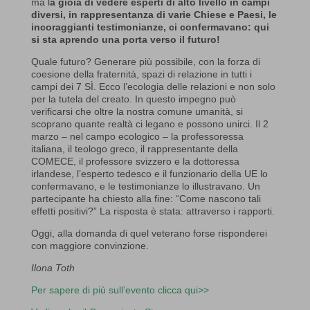
ma l
a gioia di vedere esperti di alto livello in campi
diversi, in rappresentanza di varie Chiese e Paesi, le
incoraggianti testimonianze, ci confermavano: qui
si sta aprendo una porta verso il futuro!
Quale futuro? Generare più possibile, con la forza di
coesione della fraternità, spazi di relazione in tutti i
campi dei 7 SÌ. Ecco l’ecologia delle relazioni e non solo
per la tutela del creato. In questo impegno può
verificarsi che oltre la nostra comune umanità, si
scoprano quante realtà ci legano e possono unirci. Il 2
marzo – nel campo ecologico – la professoressa
italiana, il teologo greco, il rappresentante della
COMECE, il professore svizzero e la dottoressa
irlandese, l’esperto tedesco e il funzionario della UE lo
confermavano, e le testimonianze lo illustravano. Un
partecipante ha chiesto alla fine: “Come nascono tali
effetti positivi?” La risposta è stata: attraverso i rapporti.
Oggi, alla domanda di quel veterano forse risponderei
con maggiore convinzione.
Ilona Toth
Per sapere di più sull’evento clicca qui>>