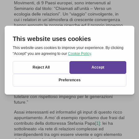
Movimenti, di 9 Paesi europei, sono intervenuti al
Seminario dal titolo: “Chiamati all’unità – Verso un
ecologia delle relazioni”. Un “viaggio” coinvolgente, in
cui i relatori in un’atmosfera di crescente convergenza
hanno esposto le proprie ricerche ed il proprio impegno
per la tutela dell’ambiente, entrando poi in dialogo con i
numerosi presenti nella “sala virtuale”. Le esperienze
già in atto in tanti posti e le incoraggianti buone pratiche,
facilmente imitabili, hanno evidenziato il desiderio e
l’impegno di rispettare e conservare la creazione per le
future generazioni.
Questo ci trova uniti come
cristiani e ci mette facilmente in rapporto con altri.
Per la nostra rete era il momento di approfondire uno
dei
“7 SÌ”
con cui ci siamo impegnati nel 2007 alla
grande Manifestazione a Stoccarda. Esso afferma: “SÌ al
creato, difendendo la natura e l’ambiente, doni di Dio da
tutelare con rispettoso impegno per le generazioni
future.”
Assai interessanti ed informativi gli input di questo ricco
appuntamento. A mo’ di esempio riportiamo due frasi dal
contributo della dottoressa Stefania Papa
[1]
: lei ha
sottolineato «la rete di relazioni complesse ed
interdipendenti tra ogni essere vivente e ogni elemento