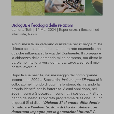
DialogUE e l’ecologia delle relazioni
da
Ilona Toth
|
14 Mar 2024
|
Esperienze, riflessioni ed
interviste
,
News
Alcuni mesi fa un veterano di
Insieme per l’Europa
mi ha
chiesto se – secondo me – la nostra rete ecumenica ha
qualche influenza sulla vita del Continente. Il coraggio e
la chiarezza della domanda mi ha sorpreso, ma dietro le
parole ho intuito la vera domanda: „aveva senso il mio-
nostro lavoro”?
Dopo la sua nascita, nel messaggio del primo grande
incontro nel 2004 a Stoccarda,
Insieme per l’Europa
si è
collocato nel mondo di oggi, nella storia, dichiarando la
propria identità per la fraternità. Alcuni anni dopo, nel
2007 – pure a Stoccarda – sono nati i cosiddetti 7 SÌ che
hanno delineato il concreto programma di azione. In uno
di questi SÌ si dice:
“
Diciamo SÌ al creato difendendo
la natura e l’ambiente, doni di Dio da tutelare con
rispettoso impegno per le generazioni future
.”
Gli