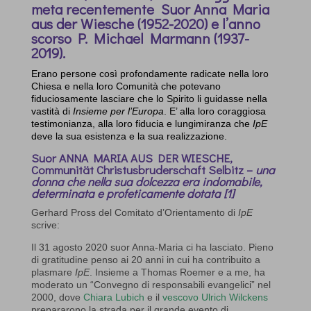
meta recentemente Suor Anna Maria
aus der Wiesche (1952-2020) e l’anno
scorso P. Michael Marmann (1937-
2019).
Erano persone così profondamente radicate nella loro
Chiesa e nella loro Comunità che potevano
fiduciosamente lasciare che lo Spirito li guidasse nella
vastità di
Insieme per l’Europa
. E’ alla loro coraggiosa
testimonianza, alla loro fiducia e lungimiranza che
IpE
deve la sua esistenza e la sua realizzazione.
Suor ANNA MARIA AUS DER WIESCHE,
Communität Christusbruderschaft Selbitz –
una
donna che nella sua dolcezza era indomabile,
determinata e profeticamente dotata
[1]
Gerhard Pross del Comitato d’Orientamento di
IpE
scrive:
Il 31 agosto 2020 suor Anna-Maria ci ha lasciato. Pieno
di gratitudine penso ai 20 anni in cui ha contribuito a
plasmare
IpE
. Insieme a Thomas Roemer e a me, ha
moderato un “Convegno di responsabili evangelici” nel
2000, dove
Chiara Lubich
e il
vescovo Ulrich Wilckens
prepararono la strada per il grande evento di