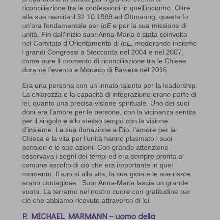
riconciliazione tra le confessioni in quell’incontro. Oltre
alla sua nascita il 31.10.1999 ad Ottmaring, questa fu
un’ora fondamentale per
IpE
e per la sua missione di
unità. Fin dall’inizio suor Anna-Maria è stata coinvolta
nel Comitato d’Orientamento di
IpE,
moderando insieme
i grandi Congressi a Stoccarda nel 2004 e nel 2007,
come pure il momento di riconciliazione tra le Chiese
durante l’evento a Monaco di Baviera nel 2016.
Era una persona con un innato talento per la leadership.
La chiarezza e la capacità di integrazione erano parte di
lei, quanto una precisa visione spirituale. Uno dei suoi
doni era l’amore per le persone, con la vicinanza sentita
per il singolo e allo stesso tempo con la visione
d’insieme. La sua donazione a Dio, l’amore per la
Chiesa e la vita per l’unità hanno plasmato i suoi
pensieri e le sue azioni. Con grande attenzione
osservava i segni dei tempi ed era sempre pronta al
comune ascolto di ciò che era importante in quel
momento. Il suo sì alla vita, la sua gioia e le sue risate
erano contagiose. Suor Anna-Maria lascia un grande
vuoto. La terremo nel nostro cuore con gratitudine per
ciò che abbiamo ricevuto attraverso di lei.
P. MICHAEL MARMANN –
uomo della