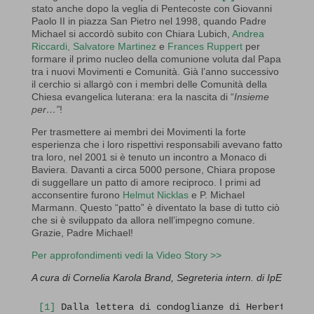
stato anche dopo la veglia di Pentecoste con Giovanni
Paolo II in piazza San Pietro nel 1998, quando Padre
Michael si accordò subito con Chiara Lubich,
Andrea
Riccardi,
Salvatore Martinez
e
Frances Ruppert
per
formare il primo nucleo della comunione voluta dal Papa
tra i nuovi Movimenti e Comunità. Già l’anno successivo
il cerchio si allargò con i membri delle Comunità della
Chiesa evangelica luterana: era la nascita di “
Insieme
per…”
!
Per trasmettere ai membri dei Movimenti la forte
esperienza che i loro rispettivi responsabili avevano fatto
tra loro, nel 2001 si è tenuto un incontro a Monaco di
Baviera. Davanti a circa 5000 persone, Chiara propose
di suggellare un patto di amore reciproco. I primi ad
acconsentire furono
Helmut Nicklas
e P. Michael
Marmann. Questo “patto” è diventato la base di tutto ciò
che si è sviluppato da allora nell’impegno comune.
Grazie, Padre Michael!
Per approfondimenti vedi la Video Story >>
A cura di Cornelia Karola Brand, Segreteria intern. di IpE
[1]