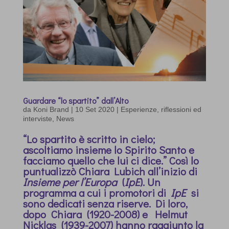
Guardare “lo spartito” dall’Alto
da
Koni Brand
|
10 Set 2020
|
Esperienze, riflessioni ed
interviste
,
News
“Lo spartito è scritto in cielo;
ascoltiamo insieme lo Spirito Santo e
facciamo quello che lui ci dice.” Così lo
puntualizzò Chiara Lubich all’inizio di
Insieme per l’Europa
(
IpE
). Un
programma a cui i promotori di
IpE
si
sono dedicati senza riserve. Di loro,
dopo Chiara (1920-2008) e Helmut
Nicklas (1939-2007) hanno raggiunto la