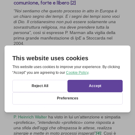
comunione, forte e libero
[2]
“Noi sentiamo che questo processo in atto in Europa è
un chiaro segno dei tempi. E i segni dei tempi sono voci
di Dio. Il cristianesimo non può essere solamente una
sovrastruttura religiosa, ma deve prendere tutta la
persona”,
così si espresse P. Marman alla vigilia della
prima grande manifestazione di
IpE
a Stoccarda nel
2004.
Nel 1991 è stato eletto Superiore Generale dei Padri di
Schoenstatt e contemporaneamente era il presidente
del Presidium Generale del Movimento. In questa veste
era pure un pioniere nell’apertura all’ecumenismo e alla
comunione tra i Movimenti delle diverse Chiese.
“In lui
c’era una naturale apertura per una maggiore
comunione tra Movimenti spirituali, soprattutto nella rete
“Insieme per l’Europa” (…) nella ferma convinzione che
l’unità delle Chiese e il loro risveglio è una condizione
decisiva per un nuovo legame di vita tra il mondo
autonomo e frammentato e la sua origine infinita”.
[3]
P. Heinrich Walter
ha visto in lui un’attenzione e simpatia
«profetica»,
“intendendo «profetico» come risposta a
una sfida dell’oggi che oltrepassa le attese, realizza
sinergie e mette in moto processi insperati”
[4]
.
Così è