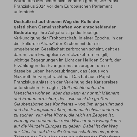
Würde des Menschen nicht verloren gehen, wie Papst
Franziskus 2014 vor dem Europäischen Parlament
unterstrich.
Deshalb ist auf diesem Weg die Rolle der
geistlichen Gemeinschaften von entscheidender
Bedeutung
. Ihre Aufgabe ist ja die freudige
Verkündigung der Frohbotschaft. In einer Epoche, in der
die „kulturelle Allianz“ der Kirchen mit der sie
umgebenden Gesellschaft zerbrochen scheint, geht es
darum, zum Evangelium zurückzukehren. Es gilt,
wichtige Begegnungen im Licht der Heiligen Schrift, der
Erzählungen des Evangeliums anzuregen, um so
dasselbe Leben hervorzubringen, das Jesus von
Nazareth hervorgebracht hat. Das hat auch Papst
Franziskus anlässlich der Verleihung des Karlspreises
unterstrichen. Er sagte:
„Gott möchte unter den
Menschen wohnen, aber das kann er nur mit Männern
und Frauen erreichen, die – wie einst die großen
Glaubensboten des Kontinents – von ihm angerührt sind
und das Evangelium leben, ohne nach etwas anderem
zu suchen. Nur eine Kirche, die reich an Zeugen ist,
vermag von neuem das reine Wasser des Evangeliums
auf die Wurzeln Europas zu geben. Dabei ist der Weg
der Christen auf die volle Gemeinschaft hin ein großes