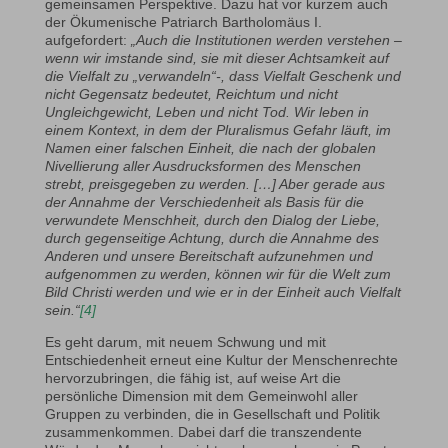
gemeinsamen Perspektive. Dazu hat vor kurzem auch
der Ökumenische Patriarch Bartholomäus I.
aufgefordert:
„Auch die Institutionen werden verstehen –
wenn wir imstande sind, sie mit dieser Achtsamkeit auf
die Vielfalt zu „verwandeln“-, dass Vielfalt Geschenk und
nicht Gegensatz bedeutet, Reichtum und nicht
Ungleichgewicht, Leben und nicht Tod. Wir leben in
einem Kontext, in dem der Pluralismus Gefahr läuft, im
Namen einer falschen Einheit, die nach der globalen
Nivellierung aller Ausdrucksformen des Menschen
strebt, preisgegeben zu werden. […] Aber gerade aus
der Annahme der Verschiedenheit als Basis für die
verwundete Menschheit, durch den Dialog der Liebe,
durch gegenseitige Achtung, durch die Annahme des
Anderen und unsere Bereitschaft aufzunehmen und
aufgenommen zu werden, können wir für die Welt zum
Bild Christi werden und wie er in der Einheit auch Vielfalt
sein.“
[4]
Es geht darum, mit neuem Schwung und mit
Entschiedenheit erneut eine Kultur der Menschenrechte
hervorzubringen, die fähig ist, auf weise Art die
persönliche Dimension mit dem Gemeinwohl aller
Gruppen zu verbinden, die in Gesellschaft und Politik
zusammenkommen. Dabei darf die transzendente