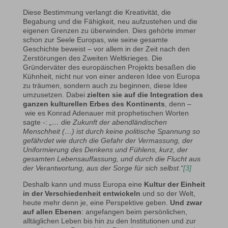
Diese Bestimmung verlangt die Kreativität, die
Begabung und die Fähigkeit, neu aufzustehen und die
eigenen Grenzen zu überwinden. Dies gehörte immer
schon zur Seele Europas, wie seine gesamte
Geschichte beweist – vor allem in der Zeit nach den
Zerstörungen des Zweiten Weltkrieges. Die
Gründerväter des europäischen Projekts besaßen die
Kühnheit, nicht nur von einer anderen Idee von Europa
zu träumen, sondern auch zu beginnen, diese Idee
umzusetzen. Dabei
zielten sie auf die Integration des
ganzen kulturellen Erbes des Kontinents
, denn –
wie es Konrad Adenauer mit prophetischen Worten
sagte -:
„… die Zukunft der abendländischen
Menschheit (…) ist durch keine politische Spannung so
gefährdet wie durch die Gefahr der Vermassung, der
Uniformierung des Denkens und Fühlens, kurz, der
gesamten Lebensauffassung, und durch die Flucht aus
der Verantwortung, aus der Sorge für sich selbst.“
[3]
Deshalb kann und muss Europa eine
Kultur der Einheit
in der Verschiedenheit entwickeln
und so der Welt,
heute mehr denn je, eine Perspektive geben.
Und zwar
auf allen Ebenen
: angefangen beim persönlichen,
alltäglichen Leben bis hin zu den Institutionen und zur