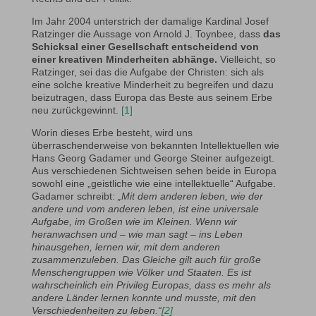
Im Jahr 2004 unterstrich der damalige Kardinal Josef
Ratzinger die Aussage von Arnold J. Toynbee, dass
das
Schicksal einer Gesellschaft entscheidend von
einer kreativen Minderheiten abhänge.
Vielleicht, so
Ratzinger, sei das die Aufgabe der Christen: sich als
eine solche kreative Minderheit zu begreifen und dazu
beizutragen, dass Europa das Beste aus seinem Erbe
neu zurückgewinnt.
[1]
Worin dieses Erbe besteht, wird uns
überraschenderweise von bekannten Intellektuellen wie
Hans Georg Gadamer und George Steiner aufgezeigt.
Aus verschiedenen Sichtweisen sehen beide in Europa
sowohl eine „geistliche wie eine intellektuelle“ Aufgabe.
Gadamer schreibt:
„Mit dem anderen leben, wie der
andere und vom anderen leben, ist eine universale
Aufgabe, im Großen wie im Kleinen. Wenn wir
heranwachsen und – wie man sagt – ins Leben
hinausgehen, lernen wir, mit dem anderen
zusammenzuleben. Das Gleiche gilt auch für große
Menschengruppen wie Völker und Staaten. Es ist
wahrscheinlich ein Privileg Europas, dass es mehr als
andere Länder lernen konnte und musste, mit den
Verschiedenheiten zu leben.“
[2]