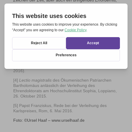
Zeichen der Zeit, aber auch ein dringendes Erfordernis,
um dem Ruf des Herrn zu entsprechen, dass alle eins
sein sollen (vgl. Joh 17,21).“
[5]
[1]
Europa. Seine geistlichen Fundamente gestern,
heute und morgen.,
Lectio magistrali
s von Kard. J.
Ratzinger, 13. Mai 2004, Bibliothek des Senats, Rom.
[2]
L’eredità dell’Europa
, Einaudi, Torino 1991, pp. 21-
22.
[3]
Rede
bei der Vollversammlung der Deutschen
Handwerker, Düsseldorf, 27. April 1952. Zitiert von Papst
Franziskus bei der Verleihung des Karlspreises (6. Mai
2016).
[4]
Lectio magistralis
des Ökumenischen Patriarchen
Bartholomäus anlässlich der Verleihung des
Ehrendoktorats am Hochschulinstitut Sophia, Loppiano,
26. Oktober 2015.
[5]
Papst Franziskus, Rede bei der Verleihung des
Karlspreises, Rom, 6. Mai 2016.
Foto: ©Ursel Haaf – www.urselhaaf.de