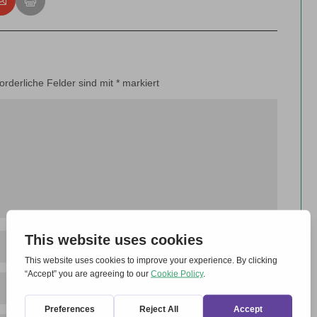
forderliche Felder sind mit
*
markiert