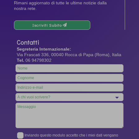
Rimani aggiornato di tutte le ultime notizie dalla
nostra rete.
Iscriviti Subito
Contatti
Segreteria Internazionale:
Via Frascati 336, 00040 Rocca di Papa (Roma), Italia
Tel.
06 94798302
Leave
this
field
blank
Inviando questo modulo accetto che i miei dati vengano