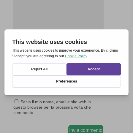
Salva il mio nome, email e sito web in
questo browser per la prossima volta che
commento.
Invia commento