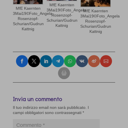
MfE Kaernten
MfE Kaernten
3Mai19©Foto_Angela
MfE Kaernten
3Mai19©Foto_Angela
Rosenzopf-
3Mai19©Foto_Angela
Rosenzopf-
Schurian/Gudrun
Rosenzopf-
Schurian/Gudrun
Kattnig
Schurian/Gudrun
Kattnig
Kattnig
Invia un commento
Il tuo indirizzo email non sarà pubblicato.
I
campi obbligatori sono contrassegnati
*