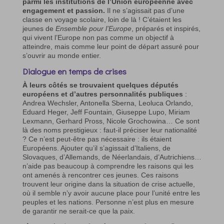
parmi les institutions de l’Union européenne avec
engagement et passion.
Il ne s’agissait pas d’une
classe en voyage scolaire, loin de là ! C’étaient les
jeunes de
Ensemble pour l’Europe
, préparés et inspirés,
qui vivent l’Europe non pas comme un objectif à
atteindre, mais comme leur point de départ assuré pour
s’ouvrir au monde entier.
Dialogue en temps de crises
À leurs côtés se trouvaient quelques députés
européens et d’autres personnalités publiques
:
Andrea Wechsler, Antonella Sberna, Leoluca Orlando,
Eduard Heger, Jeff Fountain, Giuseppe Lupo, Miriam
Lexmann, Gerhard Pross, Nicole Grochowina… Ce sont
là des noms prestigieux : faut-il préciser leur nationalité
? Ce n’est peut-être pas nécessaire : ils étaient
Européens. Ajouter qu’il s’agissait d’Italiens, de
Slovaques, d’Allemands, de Néerlandais, d’Autrichiens…
n’aide pas beaucoup à comprendre les raisons qui les
ont amenés à rencontrer ces jeunes. Ces raisons
trouvent leur origine dans la situation de crise actuelle,
où il semble n’y avoir aucune place pour l’unité entre les
peuples et les nations. Personne n’est plus en mesure
de garantir ne serait-ce que la paix.