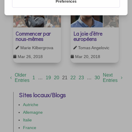
Commencer par
La joie d’être
nous-mêmes
européens
Marie Kilbergrova
Tomas Angelovic


Mar 26, 2018
Mar 20, 2018


Older
Next
1
…
19
20
21
22
23
…
30
Entries
Entries
Sites locaux/Blogs
Autriche
Allemagne
Italie
France