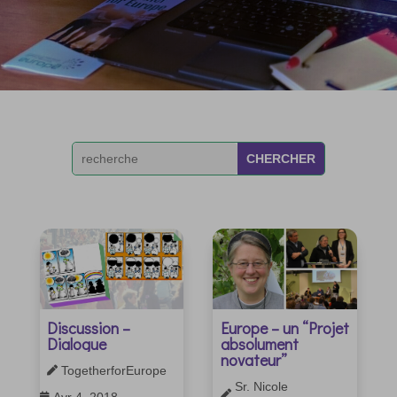
Discussion –
Europe – un “Projet
Dialogue
absolument
novateur”
TogetherforEurope

Sr. Nicole

Avr 4, 2018
