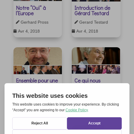
Notre “Oui” à
Introduction de
l’Europe
Gérard Testard
Gerhard Pross
Gerard Testard


Avr 4, 2018
Avr 4, 2018


Ensemble pour une
Ce qui nous
Europe ouverte et
distingue
philanthropique
Chiara Lubich

Matthias Leineweber

Avr 4, 2018

Avr 4, 2018
