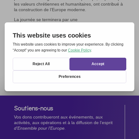
les valeurs chrétiennes et humanitaires, ont contribué à
la construction de l’Europe moderne.
La journée se terminera par une
Célébration œcuménique à 18h00 dans l’église
centrale luthérienne (Temple Neuf),
préparée par les responsables des différentes Églises
chrétiennes actives dans le réseau
E
pE
à Strasbourg.
Un moment de réflexion et de spiritualité pour
renouveler, ensemble, notre engagement en faveur
d’une Europe unie et solidaire.
L’équipe d’EpE présente à Strasbourg
Soutiens-nous
Vos dons contribueront aux événements, aux
activités, aux opérations et à la diffusion de l’esprit
d’Ensemble pour l’Europe.