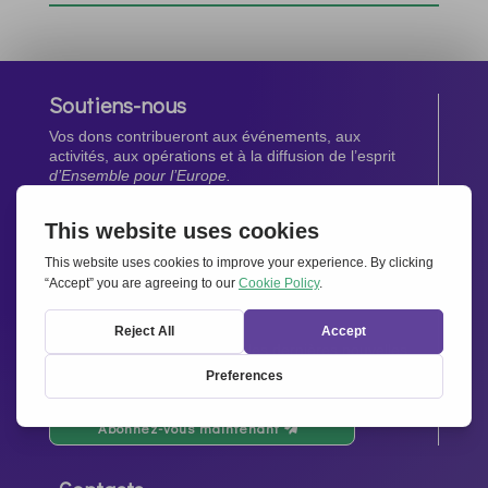
Soutiens-nous
Vos dons contribueront aux événements, aux
activités, aux opérations et à la diffusion de l’esprit
d’Ensemble pour l’Europe.
Faites un don maintenant
Newsletter
Restez au courant de toutes les dernières nouvelles
de notre réseau.
Abonnez-vous maintenant