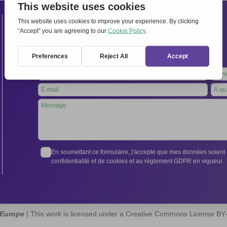
Contacts
Secrétariat international:
Via Frascati 336, 00040 Rocca di Papa (Rome), Italie
Tél. +39 06 94798302
Leave
this
field
blank
En soumettant ce formulaire, j'accepte que mes données soient e
confidentialité et de cookies et au règlement GDPR en vigueur.
 Europe
| This work is licensed under a Creative Commons License B