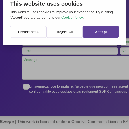
Contacts
Secrétariat international:
Via Frascati 336, 00040 Rocca di Papa (Rome), Italie
Tél. +39 06 94798302
Leave
this
field
blank
En soumettant ce formulaire, j'accepte que mes données soient e
confidentialité et de cookies et au règlement GDPR en vigueur.
 Europe
| This work is licensed under a Creative Commons License B