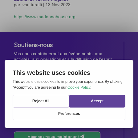
par
ivan.turatti
|
13 Nov 2023
https://www.madonnahouse.org
Soutiens-nous
Vos dons contribueront aux événements, aux
activités, aux opérations et à la diffusion de l’esprit
d’Ensemble pour l’Europe.
Faites un don maintenant
Newsletter
Restez au courant de toutes les dernières nouvelles
de notre réseau.
Abonnez-vous maintenant