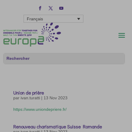
Français
Union de prière
par
ivan.turatti
|
13 Nov 2023
https://www.uniondepriere.fr/
Renouveau charismatique Suisse Romande
par
ivan.turatti
|
13 Nov 2023