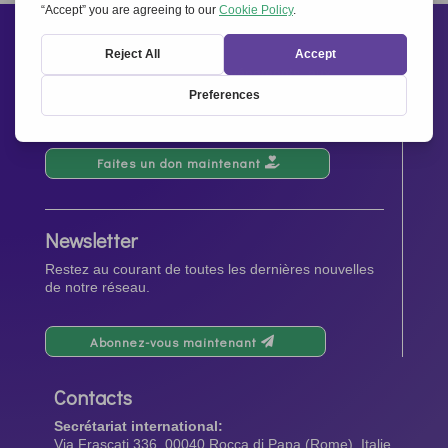
Soutiens-nous
Vos dons contribueront aux événements, aux
activités, aux opérations et à la diffusion de l’esprit
d’Ensemble pour l’Europe.
Faites un don maintenant
Newsletter
Restez au courant de toutes les dernières nouvelles
de notre réseau.
Abonnez-vous maintenant
Contacts
Secrétariat international:
Via Frascati 336, 00040 Rocca di Papa (Rome), Italie