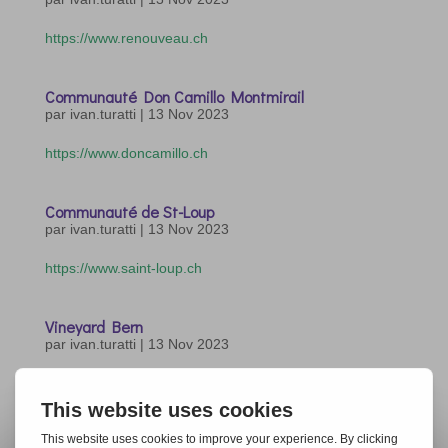
https://www.renouveau.ch
Communauté Don Camillo Montmirail
par
ivan.turatti
|
13 Nov 2023
https://www.doncamillo.ch
Communauté de St-Loup
par
ivan.turatti
|
13 Nov 2023
https://www.saint-loup.ch
Vineyard Bern
par
ivan.turatti
|
13 Nov 2023
https://www.vineyard-bern.ch
« Entrées précédentes