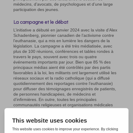
médecins, d’avocats, de psychologues et d’une large
participation des jeunes.
La campagne et le débat
L’initiative a débuté en janvier 2024 avec la visite d’Alex
Schadenberg, pionnier canadien de l’activisme contre
l’euthanasie, qui a mis en lumière les dangers de la
législation. La campagne a été très médiatisée, avec
plus de 100 réunions, conférences et tables rondes à
travers le pays, souvent avec trois ou quatre
événements importants par jour. Bien que 85 % des
principaux médias aient été contrôlés par des partis
favorables à la loi, les militants ont largement utilisé les
réseaux sociaux et la radio catholique (qui a diffusé
quotidiennement des reportages contre l’euthanasie)
pour diffuser des témoignages enregistrés de patients,
de personnes handicapées, de médecins et
d’infirmières. En outre, toutes les principales
communautés religieuses et organisations médicales
slovènes ont publié des déclarations communes contre
l’euthanasie, renforçant ainsi le front du « NON ».
La force de la foi et de la prière