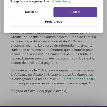
Un élément crucial de la campagne a été le fort soutien
spirituel. Les communautés religieuses, avec le soutien
des évêques slovènes, ont organisé les activités les plus
diverses : prières dans toutes les paroisses, neuvaines
et récitation du chapelet (même à 5 heures du matin à
la radio), journées de jeûne et de prière, y compris pour
les membres de la communauté musulmane. La
solidarité dans la prière est également venue de
Croatie, de Bosnie et d’autres pays d’Europe de l’Est. La
participation a dépassé le quorum de 20 % des
électeurs inscrits. Le succès du référendum a cimenté
l’unité des chrétiens et a démontré que la bataille pour
la valeur de la vie est une cause qui peut unir toute la
nation. L’impression d’un des participants : « Ici, c’est la
culture de la vie qui a gagné. »
Et n’est-ce pas le OUI à la vie – «
nous nous engageons
à défendre sa dignité inviolable à toutes les étapes, de
la conception à la fin naturelle »
–
le premier des 7 OUI,
pour lesquels notre réseau œcuménique s’engage ?
Marjana et Pavel Snoj
(EpE
Slovénie)