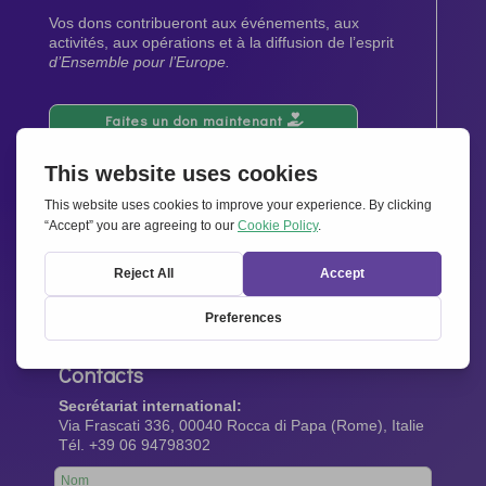
Vos dons contribueront aux événements, aux
activités, aux opérations et à la diffusion de l’esprit
d’Ensemble pour l’Europe.
Faites un don maintenant
Newsletter
Restez au courant de toutes les dernières nouvelles
de notre réseau.
Abonnez-vous maintenant
Contacts
Secrétariat international:
Via Frascati 336, 00040 Rocca di Papa (Rome), Italie
Tél. +39 06 94798302
Leave