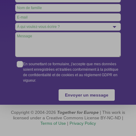
this
field
blank
En soumettant ce formulaire, j'accepte que mes données
soient enregistrées et traitées conformément à la politique
de confidentialité et de cookies et au règlement GDPR en
vigueur.
Envoyer un message
Copyright © 2004-2026
Together for Europe
| This work is
licensed under a Creative Commons License BY-NC-ND |
Terms of Use
|
Privacy Policy