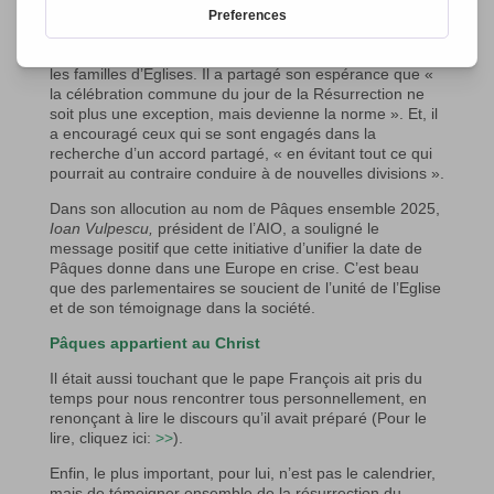
délégation a été reçue en audience par le pape
François, à Rome, qui a dit sa joie du travail accompli et
de nous voir ensemble, chrétiens représentant toutes
les familles d’Eglises. Il a partagé son espérance que «
la célébration commune du jour de la Résurrection ne
soit plus une exception, mais devienne la norme ». Et, il
a encouragé ceux qui se sont engagés dans la
recherche d’un accord partagé, « en évitant tout ce qui
pourrait au contraire conduire à de nouvelles divisions ».
Dans son allocution au nom de Pâques ensemble 2025,
Ioan Vulpescu,
président de l’AIO, a souligné le
message positif que cette initiative d’unifier la date de
Pâques donne dans une Europe en crise. C’est beau
que des parlementaires se soucient de l’unité de l’Eglise
et de son témoignage dans la société.
Pâques appartient au Christ
Il était aussi touchant que le pape François ait pris du
temps pour nous rencontrer tous personnellement, en
renonçant à lire le discours qu’il avait préparé (Pour le
lire, cliquez ici:
>>
).
Enfin, le plus important, pour lui, n’est pas le calendrier,
mais de témoigner ensemble de la résurrection du