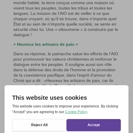
monde habité, la terre conçue comme une maison où
vivent tous les peuples, toutes les tribus et toutes les
langues. La mission de l’AIO est de veiller à ce que
chaque croyant, où qu’il se trouve, dans n’importe quel
État et au sein de n’importe quelle société, se sente en
sécurité chez lui. Une « oikoumene » à construire par le
dialogue !
« Heureux les artisans de paix »
Dans sa réponse, le patriarche salue les efforts de l’AIO
pour promouvoir les valeurs chrétiennes et renforcer le
dialogue entre les peuples. Il souligne aussi son rôle
dans la défense des droits de l’homme et la promotion
de la coexistence pacifique, dans l’esprit d’amour du
Christ qui a dit : «Heureux les artisans de paix, car ils
seront appelés fils de Dieu». Il observe avec une grande
tristesse le conflit en cours en Ukraine, qui non
seulement menace la stabilité de la région, mais
provoque aussi de nouvelles divisions au sein de l’Église
orthodoxe. Il prie également constamment pour la paix
et la réconciliation.
Audience avec le pape François
Moins d’une semaine après, le 19 septembre, la même