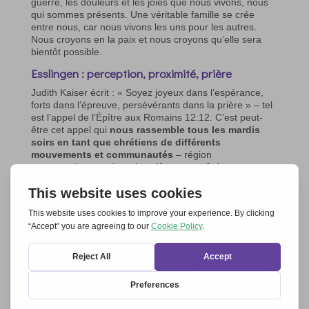
guerre, les douleurs et les joies que nous vivons, nous
qui sommes présents. Une véritable famille se crée
entre nous, car nous vivons les uns pour les autres.
Nous croyons en la paix et nous croyons qu’elle sera
bientôt possible.
Esslingen : perception, proximité, prière
Judith Kaiser écrit : « Soyez joyeux dans l’espérance,
forts dans l’épreuve, persévérants dans la prière » – tel
est l’appel de l’Épître aux Romains 12:12. C’est peut-
être cet appel qui
nous rassemble tous les mardis
soirs en tant que chrétiens de différents
mouvements et communautés
– région
germanophone
– dans la prière œcuménique sur
Zoom pour la paix en Ukraine.
Dans notre prière pour une paix juste, nous plaçons
notre confiance dans l’aide du Seigneur dans tous les
besoins dont nous sommes conscients.
Depuis
novembre 2023, nous sommes un nombre constant
de 10 à 20 personnes qui prient.
Grâce à la
participation de Miroslav d’Uzhhorod et parfois aussi de
Viktor de Lviv,
l’Ukraine est toujours présente dans la
prière sur Zoom.
Leurs perceptions, leurs récits, leurs
salutations et leurs demandes nous aident à prier