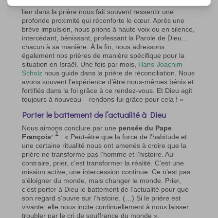
concrètement et à reconnaître l’action de Dieu. Notre
lien dans la prière nous fait souvent ressentir une
profonde proximité qui réconforte le cœur. Après une
brève impulsion, nous prions à haute voix ou en silence,
intercédant, bénissant, professant la Parole de Dieu…
chacun à sa manière. À la fin, nous adressons
également nos prières de manière spécifique pour la
situation en Israël. Une fois par mois,
Hans-Joachim
Scholz
nous guide dans la prière de réconciliation. Nous
avons souvent l’expérience d’être nous-mêmes bénis et
fortifiés dans la foi grâce à ce rendez-vous. Et Dieu agit
toujours à nouveau – rendons-lui grâce pour cela ! »
Porter le battement de l’actualité à Dieu
Nous aimons conclure par une
pensée du Pape
, 1
François
: « Peut-être que la force de l’habitude et
une certaine ritualité nous ont amenés à croire que la
prière ne transforme pas l’homme et l’histoire. Au
contraire, prier, c’est transformer la réalité. C’est une
mission active, une intercession continue. Ce n’est pas
s’éloigner du monde, mais changer le monde. Prier,
c’est porter à Dieu le battement de l’actualité pour que
son regard s’ouvre sur l’histoire. (…) Si le prière est
vivante, elle nous incite continuellement à nous laisser
troubler par le cri de souffrance du monde ».