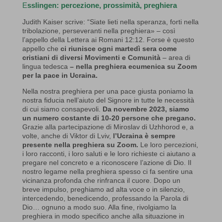
E
sslingen: percezione, prossimità, preghiera
Judith Kaiser scrive: “Siate lieti nella speranza, forti nella
tribolazione, perseveranti nella preghiera» – così
l’appello della Lettera ai Romani 12:12. Forse è questo
appello che
ci riunisce ogni martedì sera come
cristiani di diversi Movimenti e Comunità
– area di
lingua tedesca
– nella preghiera ecumenica su Zoom
per la pace in Ucraina.
Nella nostra preghiera per una pace giusta poniamo la
nostra fiducia nell’aiuto del Signore in tutte le necessità
di cui siamo consapevoli.
Da novembre 2023, siamo
un numero costante di 10-20 persone che pregano.
Grazie alla partecipazione di Miroslav di Uzhhorod e, a
volte, anche di Viktor di Lviv,
l’Ucraina è sempre
presente nella preghiera su Zoom.
Le loro percezioni,
i loro racconti, i loro saluti e le loro richieste ci aiutano a
pregare nel concreto e a riconoscere l’azione di Dio. Il
nostro legame nella preghiera spesso ci fa sentire una
vicinanza profonda che rinfranca il cuore. Dopo un
breve impulso, preghiamo ad alta voce o in silenzio,
intercedendo, benedicendo, professando la Parola di
Dio… ognuno a modo suo. Alla fine, rivolgiamo la
preghiera in modo specifico anche alla situazione in