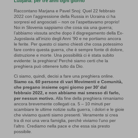
Lubjana: per tre anni ogni giorno
Raccontano Marjana e Pavel Snoj: Quel 22 febbraio
2022 con l’aggressione della Russia in Ucraina ci ha
sorpresi ed angosciati – non ce l’aspettavamo proprio!
Noi in Slovenia sappiamo che cosa sia una guerra;
l’abbiamo vissuta anche dopo il disgregamento della Ex-
Jugoslavia all’inizio degli Anni ’90 e ne portiamo ancora
le ferite. Per questo ci siamo chiesti che cosa potessimo
fare contro questa guerra, che è sempre fonte di dolore,
distruzione e morte. Una possibilità ci è stata subito
evidente: la preghiera! Perché siamo certi che la
preghiera può ottenere tutto da Dio.
Ci siamo, quindi, decisi a fare una preghiera online.
Siamo ca. 60 persone di vari Movimenti e Comunità,
che pregano insieme ogni giorno per 30’ dal
febbraio 2022, e non abbiamo mai smesso di farlo,
per nessun motivo.
Alla fine della preghiera rimaniamo
ancora brevemente collegati ca. 5 – 10 minuti per
scambiare le ultime notizie sulla guerra, i dolori e le gioie
che viviamo quanti siamo presenti. Veramente si crea
tra di noi una vera famiglia, perchè viviamo l’uno per
l’altro. Crediamo nella pace e che essa sia presto
possibile.