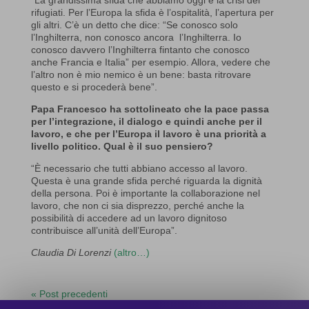
“La grandissima sfida che abbiamo oggi è la crisi dei
rifugiati. Per l’Europa la sfida è l’ospitalità, l’apertura per
gli altri. C’è un detto che dice: “Se conosco solo
l’Inghilterra, non conosco ancora l’Inghilterra. Io
conosco davvero l’Inghilterra fintanto che conosco
anche Francia e Italia” per esempio. Allora, vedere che
l’altro non è mio nemico è un bene: basta ritrovare
questo e si procederà bene”.
Papa Francesco ha sottolineato che la pace passa
per l’integrazione, il dialogo e quindi anche per il
lavoro, e che per l’Europa il lavoro è una priorità a
livello politico. Qual è il suo pensiero?
“È necessario che tutti abbiano accesso al lavoro.
Questa è una grande sfida perché riguarda la dignità
della persona. Poi è importante la collaborazione nel
lavoro, che non ci sia disprezzo, perché anche la
possibilità di accedere ad un lavoro dignitoso
contribuisce all’unità dell’Europa”.
Claudia Di Lorenzi
(altro…)
« Post precedenti