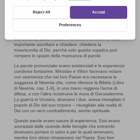
subito chiaro che la preghiera doveva contare su di una
base molto ampia. Numerose altre reti si sono unite e
hanno sostenuto l’iniziativa, per esempio ”Evangelische
Allianz Deutschland” ha messo a disposizione la
piattaforma digitale.
Nella preghiera stessa, si sono fatte sentire diverse voci:
dall’Ucraina, dalla Russia, e ancora, e ancora. E’ stato
importante ascoltare e chiedere: chiedere la
misericordia di Dio, perché solo questa supplica può
rompere lo spazio della mancanza di parole.
Le parole pronunciate erano esistenziali e le esperienze
condivise fortissime. Miroslav e Viktor facevano notare
con veemenza che nel loro Paese era necessaria la
saggezza di Neemia che, come riferisce la Bibbia (Libro
di Neemia, cap. 1-6), in una mano reggeva l’arma di
difesa, e con l’altra ricostruiva le mura di Gerusalemme.
La guerra in Ucraina, dicevano i due, aveva risvegliato il
popolo di Dio dal suo torpore – risvegliato alla realtà di
Dio con un vero combattimento, anche spirituale.
Queste parole erano sature di esperienza. Essi erano
sovrastati dalle vicende delle famiglie che entrambi
dovevano portare in salvo e per le quali temevano,
mentre loro stessi rimanevano nel Paese. Essi ben