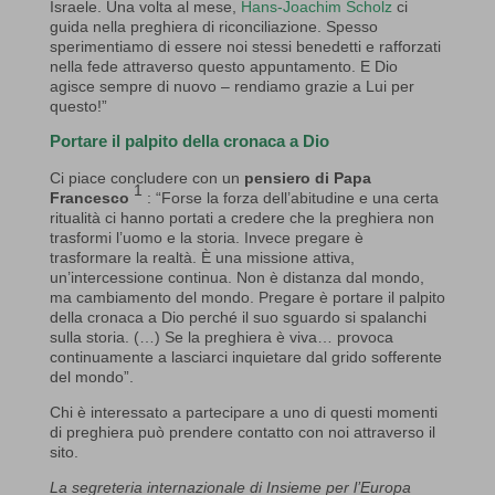
Israele. Una volta al mese,
Hans-Joachim Scholz
ci
guida nella preghiera di riconciliazione. Spesso
sperimentiamo di essere noi stessi benedetti e rafforzati
nella fede attraverso questo appuntamento. E Dio
agisce sempre di nuovo – rendiamo grazie a Lui per
questo!”
Portare il palpito della cronaca a Dio
Ci piace concludere con un
pensiero di Papa
1
Francesco
: “Forse la forza dell’abitudine e una certa
ritualità ci hanno portati a credere che la preghiera non
trasformi l’uomo e la storia. Invece pregare è
trasformare la realtà. È una missione attiva,
un’intercessione continua. Non è distanza dal mondo,
ma cambiamento del mondo. Pregare è portare il palpito
della cronaca a Dio perché il suo sguardo si spalanchi
sulla storia. (…) Se la preghiera è viva… provoca
continuamente a lasciarci inquietare dal grido sofferente
del mondo”.
Chi è interessato a partecipare a uno di questi momenti
di preghiera può prendere contatto con noi attraverso il
sito.
La segreteria internazionale di Insieme per l’Europa