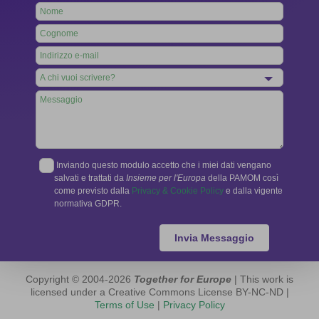
Leave
this
field
blank
Inviando questo modulo accetto che i miei dati vengano
salvati e trattati da
Insieme per l'Europa
della PAMOM così
come previsto dalla
Privacy & Cookie Policy
e dalla vigente
normativa GDPR.
Invia Messaggio
Copyright © 2004-2026
Together for Europe
| This work is
licensed under a Creative Commons License BY-NC-ND |
Terms of Use
|
Privacy Policy