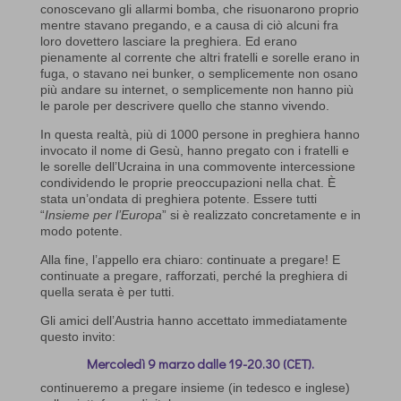
conoscevano gli allarmi bomba, che risuonarono proprio
mentre stavano pregando, e a causa di ciò alcuni fra
loro dovettero lasciare la preghiera. Ed erano
pienamente al corrente che altri fratelli e sorelle erano in
fuga, o stavano nei bunker, o semplicemente non osano
più andare su internet, o semplicemente non hanno più
le parole per descrivere quello che stanno vivendo.
In questa realtà, più di 1000 persone in preghiera hanno
invocato il nome di Gesù, hanno pregato con i fratelli e
le sorelle dell’Ucraina in una commovente intercessione
condividendo le proprie preoccupazioni nella chat. È
stata un’ondata di preghiera potente. Essere tutti
“
Insieme per l’Europa
” si è realizzato concretamente e in
modo potente.
Alla fine, l’appello era chiaro: continuate a pregare! E
continuate a pregare, rafforzati, perché la preghiera di
quella serata è per tutti.
Gli amici dell’Austria hanno accettato immediatamente
questo invito:
Mercoledì 9 marzo dalle 19-20.30 (CET).
continueremo a pregare insieme (in tedesco e inglese)