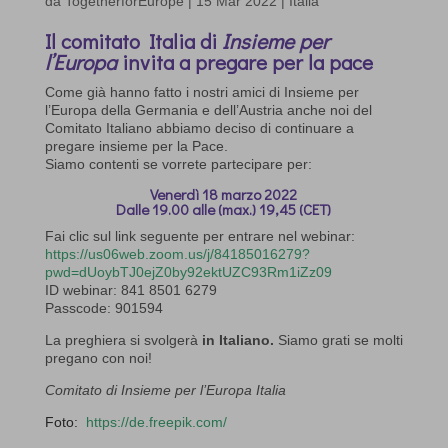
da
TogetherforEurope
|
15 Mar 2022
|
Italia
Il comitato Italia di
Insieme per
l’Europa
invita a pregare per la pace
Come già hanno fatto i nostri amici di
Insieme per
l’Europa
della Germania e dell’Austria anche noi del
C
omitato Italiano abbiamo deciso di
continuare a
pregare insieme
per la Pace
.
Siamo contenti
se vorrete partecipare
per:
Venerdì
18
marzo
2022
Dalle 19.00 alle (max.)
19,45
(CET)
Fai
clic
sul
link
seguente
per
entrare
nel
webinar:
https://us06web.zoom.us/j/84185016279?
pwd=dUoybTJ0ejZ0by92ektUZC93Rm1iZz09
ID
webinar:
841
8501
6279
Passcode:
901594
La preghiera si svolgerà
in
Italiano
.
Siamo grati se molti
pregano con noi!
Comitato di Insieme per l’Europa Italia
Foto:
https://de.freepik.com/