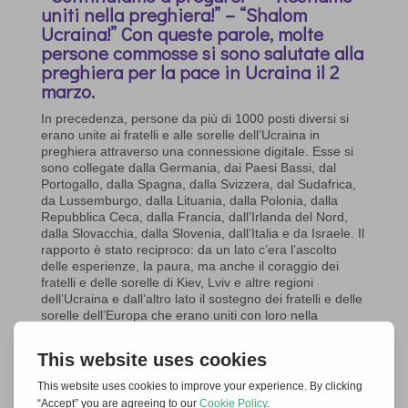
uniti nella preghiera!” – “Shalom
Ucraina!” Con queste parole, molte
persone commosse si sono salutate alla
preghiera per la pace in Ucraina il 2
marzo.
In precedenza, persone da più di 1000 posti diversi si
erano unite ai fratelli e alle sorelle dell’Ucraina in
preghiera attraverso una connessione digitale. Esse si
sono collegate dalla Germania, dai Paesi Bassi, dal
Portogallo, dalla Spagna, dalla Svizzera, dal Sudafrica,
da Lussemburgo, dalla Lituania, dalla Polonia, dalla
Repubblica Ceca, dalla Francia, dall’Irlanda del Nord,
dalla Slovacchia, dalla Slovenia, dall’Italia e da Israele. Il
rapporto è stato reciproco: da un lato c’era l’ascolto
delle esperienze, la paura, ma anche il coraggio dei
fratelli e delle sorelle di Kiev, Lviv e altre regioni
dell’Ucraina e dall’altro lato il sostegno dei fratelli e delle
sorelle dell’Europa che erano uniti con loro nella
preghiera per mostrare, dire e chiedere: Non sei solo –
e che Dio conceda la pace!
La rete
Insieme per l’Europa
aveva invitato a
partecipare a questo momento di preghiera. Ma era