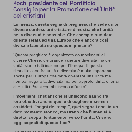
Koch, presidente del Pontificio
Consiglio per la Promozione dell’Unità
dei cristiani
Eminenza, questa veglia di preghiera che vede unite
diverse confessioni cristiane dimostra che l’unità
nella diversità è possibile. Che esempio può dare
questa serata ad una Europa che è ancora così
divisa e lacerata su questioni primarie?
“Questa preghiera è organizzata da movimenti di
diverse Chiese: c’è grande varietà e diversità ma c’è
unità, siamo tutti insieme per l’Europa. E questa
riconciliazione fra unità e diversità è molto importante
anche per l’Europa che deve diventare una unità ma
non per negare la diversità ma per approfondirla, e far si
che tutti i Paesi contribuiscano all’unità”.
I movimenti cristiani che si uniscono hanno tra i
loro obiettivi anche quello di cogliere insieme i
cosiddetti “segni dei tempi”, quei segnali che, in un
dato momento storico, mostrano che l’umanità è
diretta, seppur lentamente, verso l’unità. Ci sono
oggi segnali di questo tipo?