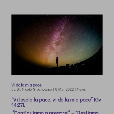
Vi do la mia pace
da
Sr. Nicole Grochowina
|
8 Mar 2022
|
News
“Vi lascio la pace, vi do la mia pace” (Gv
14:27).
“Continuiamo a pregare!” – “Restiamo