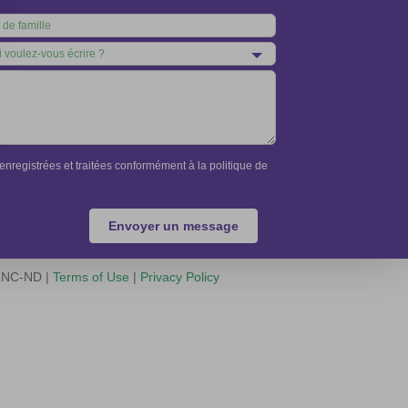
nregistrées et traitées conformément à la politique de
Envoyer un message
Y-NC-ND |
Terms of Use
|
Privacy Policy