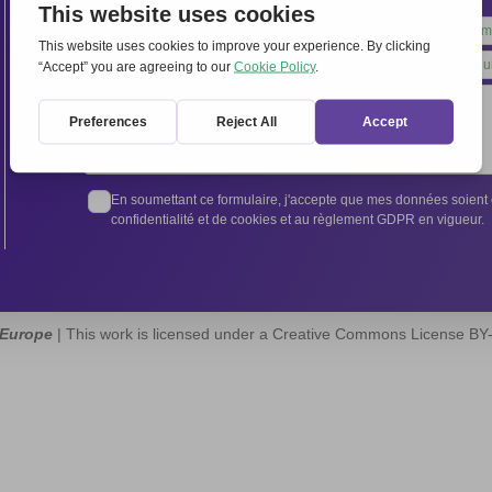
Leave
this
field
blank
En soumettant ce formulaire, j'accepte que mes données soient e
confidentialité et de cookies et au règlement GDPR en vigueur.
 Europe
| This work is licensed under a Creative Commons License B