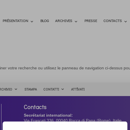
PRÉSENTATION
BLOG
ARCHIVES
PRESSE
CONTACTS
ner votre recherche ou utilisez le panneau de navigation ci-dessus po
RCHIVIO
STAMPA
CONTATTI
ATTÌVATI
Contacts
Secrétariat international:
Via Frascati 336, 00040 Rocca di Papa (Rome), Italie
Tél. +39 06 94798302