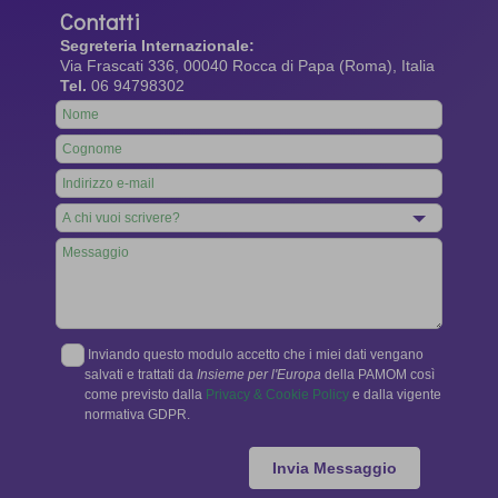
Contatti
Segreteria Internazionale:
Via Frascati 336, 00040 Rocca di Papa (Roma), Italia
Tel.
06 94798302
Leave
this
field
blank
Inviando questo modulo accetto che i miei dati vengano
salvati e trattati da
Insieme per l'Europa
della PAMOM così
come previsto dalla
Privacy & Cookie Policy
e dalla vigente
normativa GDPR.
Invia Messaggio