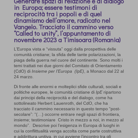
Generare spazi di relazione e di dialogo
in Europa; essere testimoni di
reciprocità tra i popoli e di quel
dinamismo dell’amore, radicato nel
Vangelo. Tracciato il cammino verso
“Called to unity”, l’appuntamento di
novembre 2023 a Timisoara (Romania)
L’Europa vista e “vissuta” oggi dalla prospettiva delle
comunità cristiane; la sfida delle tante polarizzazioni, la
piaga della guerra nel cuore del continente. Sono molti i
temi trattati nei due giorni del Comitato di Orientamento
(CdO) di
Insieme per l’Europa (IpE)
, a Monaco dal 22 al
24 marzo.
Di fronte alle enormi e molteplici sfide culturali, sociali e
politiche europee, le comunità cristiane di
IpE
ripartono
dai principi della reciprocità e del dialogo, come ha
sottolineato Herbert Lauenroth, del CdO, che ha
tracciato il cammino necessario in questo tempo “post-
secolare”: “(…) occorre entrare negli spazi di frontiera,
insieme; testimoniare Cristo in mezzo a noi, in mezzo al
mondo”. Descrive poi l’esigenza in Europa di luoghi in
cui la conflittualità venga accolta come parte costruttiva
e addirittura unitiva, in cui avviene l’incontro tra gli