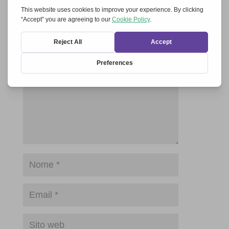
Invia un commento
Il tuo indirizzo email non sarà pubblicato.
I
campi obbligatori sono contrassegnati
*