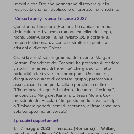
uomini e con Dio; che permettano di trovare quella
reciprocità che non abolisce le differenze, ma le redime.
“Called to unity”: verso Timisoara 2023
Quest’anno Timisoara (Romania) è capitale europea
della cultura e il vescovo romano cattolico del luogo,
Mons. Josef-Csaba Pal ha invitato
IpE
a portare la
propria testimonianza come costruttori di ponti tra
cristiani di diverse Chiese.
Ora si lavorerà sul programma dell’evento. Margaret
Karram, Presidente dei Focolari, ha proposto di rendere
visibili i “frammenti di fraternità” che già sono in atto
nella città e farli vivere ai partecipanti. Un incontro,
dunque con quanto di concreto, gruppi, parrocchie e
associazioni fanno per la città e per chi più soffre.
“L’imperativo di oggi è il dialogo, l’incontro, ‘l’Insieme”,
ha concluso Margaret Karram. E Jésus Morán, Co-
presidente dei Focolari: “In questo modo l’evento di IpE
a Timisoara getterà semi di speranza, di fratellanza non
solo europea ma universale”.
I prossimi appuntamenti
1 – 7 maggio 2023, Timisoara (Romania)
– “Walking
together in the light of Christ”, festival ecumenico per