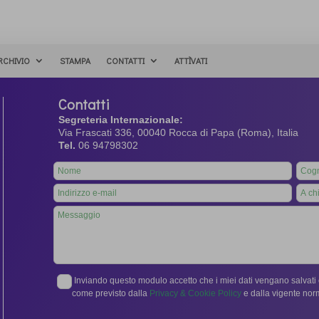
RCHIVIO
STAMPA
CONTATTI
ATTÌVATI
Contatti
Segreteria Internazionale:
Via Frascati 336, 00040 Rocca di Papa (Roma), Italia
Tel.
06 94798302
Leave
this
field
blank
Inviando questo modulo accetto che i miei dati vengano salvati e
come previsto dalla
Privacy & Cookie Policy
e dalla vigente no