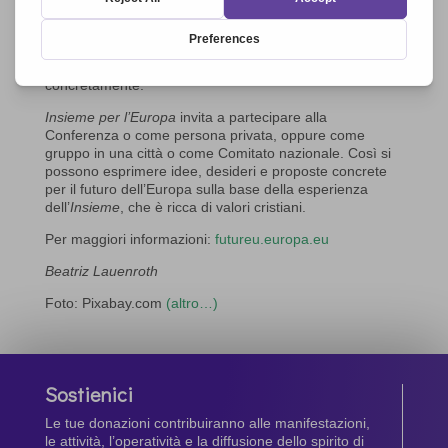
Altre idee
La conferenza continuerà fino alla primavera del 2022,
quando una commissione riassumerà i risultati finali in
un rapporto ed esaminerà come possono essere attuati
concretamente.
Insieme per l’Europa
invita a partecipare alla
Conferenza o come persona privata, oppure come
gruppo in una città o come Comitato nazionale. Così si
possono esprimere idee, desideri e proposte concrete
per il futuro dell’Europa sulla base della esperienza
dell’
Insieme
, che è ricca di valori cristiani.
Per maggiori informazioni:
futureu.europa.eu
Beatriz Lauenroth
Foto: Pixabay.com
(altro…)
Sostienici
Le tue donazioni contribuiranno alle manifestazioni,
le attività, l’operatività e la diffusione dello spirito di