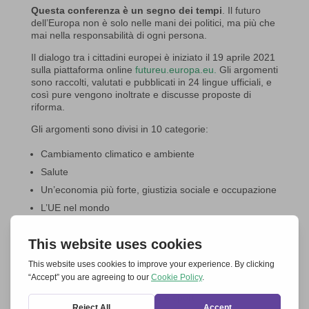
Questa conferenza è un segno dei tempi
. Il futuro
dell’Europa non è solo nelle mani dei politici, ma più che
mai nella responsabilità di ogni persona.
Il dialogo tra i cittadini europei è iniziato il 19 aprile 2021
sulla piattaforma online
futureu.europa.eu.
Gli argomenti
sono raccolti, valutati e pubblicati in 24 lingue ufficiali, e
così pure vengono inoltrate e discusse proposte di
riforma.
Gli argomenti sono divisi in 10 categorie:
Cambiamento climatico e ambiente
Salute
Un’economia più forte, giustizia sociale e occupazione
L’UE nel mondo
Valori e diritti, Stato di diritto, sicurezza
Trasformazione digitale
Democrazia europea
Migrazione
Istruzione, cultura, gioventù e sport