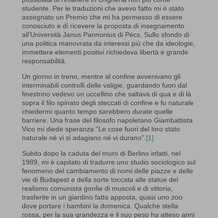
studente. Per le traduzioni che avevo fatto mi è stato
assegnato un Premio che mi ha permesso di essere
conosciuto e di ricevere la proposta di insegnamento
all’Università Janus Pannonius di Pécs. Sullo sfondo di
una politica manovrata da interessi più che da ideologie,
immettere elementi positivi richiedeva libertà e grande
responsabilità.
Un giorno in treno, mentre al confine avvenivano gli
interminabili controlli delle valigie, guardando fuori dal
finestrino vedevo un uccellino che saltava di qua e di là
sopra il filo spinato degli steccati di confine e fu naturale
chiedermi quanto tempo sarebbero durate quelle
barriere. Una frase del filosofo napoletano Giambattista
Vico mi diede speranza “Le cose fuori del loro stato
naturale né vi si adagiano né vi durano”.
[1]
Subito dopo la caduta del muro di Berlino infatti, nel
1989, mi è capitato di tradurre uno studio sociologico sul
fenomeno del cambiamento di nomi delle piazze e delle
vie di Budapest e della sorte toccata alle statue del
realismo comunista gonfie di muscoli e di vittoria,
trasferite in un giardino fatto apposta, quasi uno zoo
dove portare i bambini la domenica. Qualche stella
rossa, per la sua grandezza e il suo peso ha atteso anni