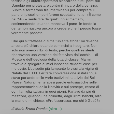
tassisti e gli autotrasportatori bloccarono tutti i ponti sul
Danubio per protestare contro il rincaro della benzina.
Subito si formarono file interminabili per comprare il
pane e i piccoli empori furono svuotati di tutto. «È come
nel ’56» – sentii dire da qualcuno al mercato,
sottintendendo: quando mancava il pane. In fondo la
gente non riusciva ancora a credere che il peggio fosse
veramente passato.
Che qui si trattasse di tutta “un’altra storia” mi divenne
ancora più chiaro quando cominciai a insegnare. Non
solo non avevo i libri di testo, perché quelli esistenti
riportavano una versione dei fatti vista dall’occhio… di
Mosca e dell’ideologia della lotta di classe. Ma mi
trovavo a spiegare ai miei innocenti studenti cose per
me ovvie. L’episodio più lampante lo vissi alla vigilia di
Natale del 1990. Per fare conversazione in italiano, si
stava parlando delle varie tradizioni natalizie del Bel
Paese. Naturalmente spesi parole entusiastiche sulle
rappresentazioni della Natività e sul presepe, centro di
ogni famiglia italiana in quei giorni. Parlavo da più di
mezz’ora, quando una brunetta, dagli ultimi banchi, alzò
la mano e mi chiese: «Professoressa, ma chi è Gesù?».
di Maria Bruna Romito
(altro…)