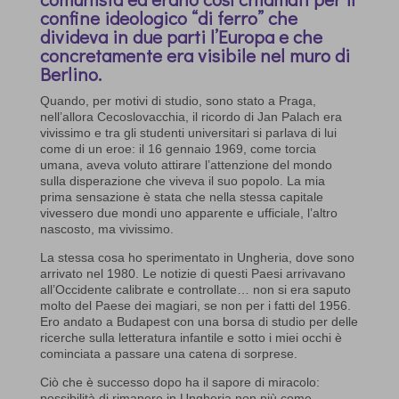
confine ideologico “di ferro” che
divideva in due parti l’Europa e che
concretamente era visibile nel muro di
Berlino.
Quando, per motivi di studio, sono stato a Praga,
nell’allora Cecoslovacchia, il ricordo di Jan Palach era
vivissimo e tra gli studenti universitari si parlava di lui
come di un eroe: il 16 gennaio 1969, come torcia
umana, aveva voluto attirare l’attenzione del mondo
sulla disperazione che viveva il suo popolo. La mia
prima sensazione è stata che nella stessa capitale
vivessero due mondi uno apparente e ufficiale, l’altro
nascosto, ma vivissimo.
La stessa cosa ho sperimentato in Ungheria, dove sono
arrivato nel 1980. Le notizie di questi Paesi arrivavano
all’Occidente calibrate e controllate… non si era saputo
molto del Paese dei magiari, se non per i fatti del 1956.
Ero andato a Budapest con una borsa di studio per delle
ricerche sulla letteratura infantile e sotto i miei occhi è
cominciata a passare una catena di sorprese.
Ciò che è successo dopo ha il sapore di miracolo:
possibilità di rimanere in Ungheria non più come