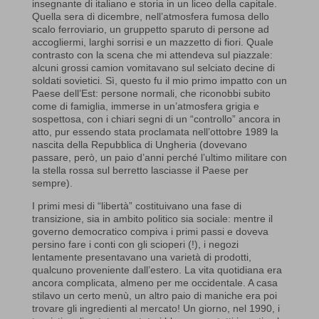
insegnante di italiano e storia in un liceo della capitale.
Quella sera di dicembre, nell’atmosfera fumosa dello
scalo ferroviario, un gruppetto sparuto di persone ad
accogliermi, larghi sorrisi e un mazzetto di fiori. Quale
contrasto con la scena che mi attendeva sul piazzale:
alcuni grossi camion vomitavano sul selciato decine di
soldati sovietici. Sì, questo fu il mio primo impatto con un
Paese dell’Est: persone normali, che riconobbi subito
come di famiglia, immerse in un’atmosfera grigia e
sospettosa, con i chiari segni di un “controllo” ancora in
atto, pur essendo stata proclamata nell’ottobre 1989 la
nascita della Repubblica di Ungheria (dovevano
passare, però, un paio d’anni perché l’ultimo militare con
la stella rossa sul berretto lasciasse il Paese per
sempre).
I primi mesi di “libertà” costituivano una fase di
transizione, sia in ambito politico sia sociale: mentre il
governo democratico compiva i primi passi e doveva
persino fare i conti con gli scioperi (!), i negozi
lentamente presentavano una varietà di prodotti,
qualcuno proveniente dall’estero. La vita quotidiana era
ancora complicata, almeno per me occidentale. A casa
stilavo un certo menù, un altro paio di maniche era poi
trovare gli ingredienti al mercato! Un giorno, nel 1990, i