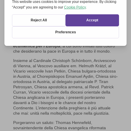
rinnovare la comunione tra i loro carismi, si estende
dall’Inghilterra alla Russia, dal Portogallo alla Grecia. La
loro missione comune: costruire un’Europa unita e
multiforme, con una forte coesione sociale nella
molteplicità culturale.
Nel giorno d’arrivo, il 9 novembre 2017, nella Cattedrale
di Vienna, Stephansdom, si svolgerà una
preghiera
ecumenica per l‘Europa
, a cui sono invitati tutti coloro
che desiderano la pace in Europa e in tutto il mondo.
Insieme al Cardinale Christoph Schönborn, Arcivescovo
di Vienna, al Vescovo ausiliare em. Helmuth Krätzl, al
Vicario vescovile Ivan Petkin, Chiesa bulgara-ortodossa
in Austria, al Chorepiskopos Emanuel Aydin, Chiesa siro-
ortodossa in Austria, al delegato patriarcale P. Tiran
Petrosyan, Chiesa apostolica armena, al Revd. Patrick
Curran, Vicario vescovile della diocesi orientale della
Chiesa anglicana in Europa, i presenti porteranno
davanti a Dio i bisogni e le chance del nostro
Continente. L’intenzione della preghiera è più attuale
che mai: unità nella molteplicità, pace nella giustizia.
Porgeranno un saluto: Thomas Hennefeld,
sovraintendente della Chiesa evangelica riformata