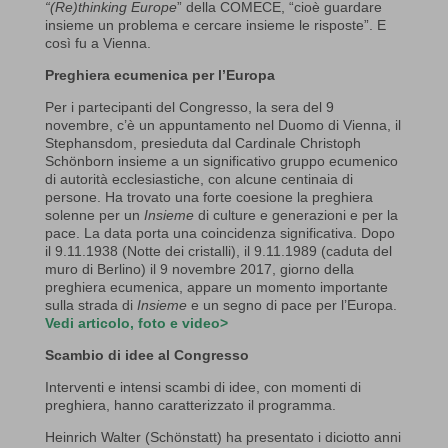
“(Re)thinking Europe
” della COMECE, “cioè guardare
insieme un problema e cercare insieme le risposte”. E
così fu a Vienna.
Preghiera ecumenica per l’Europa
Per i partecipanti del Congresso, la sera del 9
novembre, c’è un appuntamento nel Duomo di Vienna, il
Stephansdom, presieduta dal Cardinale Christoph
Schönborn insieme a un significativo gruppo ecumenico
di autorità ecclesiastiche, con alcune centinaia di
persone. Ha trovato una forte coesione la preghiera
solenne per un
Insieme
di culture e generazioni e per la
pace. La data porta una coincidenza significativa. Dopo
il 9.11.1938 (Notte dei cristalli), il 9.11.1989 (caduta del
muro di Berlino) il 9 novembre 2017, giorno della
preghiera ecumenica, appare un momento importante
sulla strada di
Insieme
e un segno di pace per l’Europa.
Vedi articolo, foto e video>
Scambio di idee al Congresso
Interventi e intensi scambi di idee, con momenti di
preghiera, hanno caratterizzato il programma.
Heinrich Walter (Schönstatt) ha presentato i diciotto anni