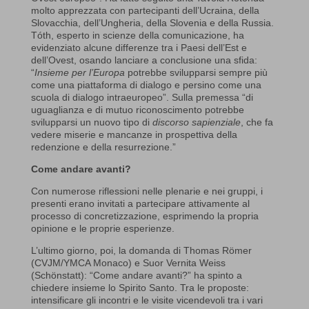
molto apprezzata con partecipanti dell’Ucraina, della
Slovacchia, dell’Ungheria, della Slovenia e della Russia.
Tóth
, esperto in scienze della comunicazione, ha
evidenziato alcune differenze tra i Paesi dell’Est e
dell’Ovest, osando lanciare a conclusione una sfida:
“
Insieme per l’Europa
potrebbe svilupparsi sempre più
come una piattaforma di dialogo e persino come una
scuola di dialogo intraeuropeo”. Sulla premessa “di
uguaglianza e di mutuo riconoscimento potrebbe
svilupparsi un nuovo tipo di
discorso sapienziale
, che fa
vedere miserie e mancanze in prospettiva della
redenzione e della resurrezione.”
Come andare avanti?
Con numerose riflessioni nelle plenarie e nei gruppi, i
presenti erano invitati a partecipare attivamente al
processo di concretizzazione, esprimendo la propria
opinione e le proprie esperienze.
L’ultimo giorno, poi, la domanda di Thomas Römer
(CVJM/YMCA Monaco) e Suor Vernita Weiss
(Schönstatt): “Come andare avanti?” ha spinto a
chiedere insieme lo Spirito Santo. Tra le proposte:
intensificare gli incontri e le visite vicendevoli tra i vari