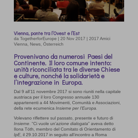
Vienna, ponte tra l’Ovest e l’Est
da
TogetherforEurope
|
20 Nov 2017
|
2017 Amici
Vienna
,
News
,
Österreich
Provenivano da numerosi Paesi del
Continente. Il loro comune intento:
unità riconciliata tra le diverse Chiese
e culture, nonché la solidarietà e
l’integrazione in Europa.
Dal 9 all’11 novembre 2017 si sono riuniti nella capitale
austriaca per il loro Congresso annuale 130
appartenenti a 44 Movimenti, Comunità e Associazioni,
della rete ecumenica
Insieme per l’Europa.
Volevano riflettere sul passato, presente e futuro di
Insieme
. “Ci vuole un’
azione dialogata
” aveva detto
Ilona Tóth, membro del Comitato di Orientamento di
IpE
, il 29.10.2017 in seguito all’incontro a Roma