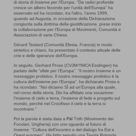
di storia di
Insieme per l’Europa.
“Da radici profonde
cresce un albero fecondo per l’unità dell’Europa” ha
osservato ed ha ricordato, tra l’altro, l’anno 1999,
quando ad Augusta, in occasione della Dichiarazione
congiunta sulla dottrina della giustificazione, prese inizio
la collaborazione per l’Europa di Movimenti, Comunità e
Associazioni di varie Chiese.
Gérard Testard (Comunità Efesia, Francia) in modo
sintetico e chiaro, ha presentato il contesto attuale delle
crisi e delle speranze dell’Europa.
In seguito, Gerhard Pross (CVJM/YMCA Esslingen) ha
parlato delle “sfide per l’Europa”. “Il nostro
Insieme
è un
messaggio profetico. Il nostro messaggio profetico è la
cultura dell’insieme per l’Europa”, ha dichiarato Pross e
ha ricordato: “Noi diciamo SÌ ad un’Europa alla quale,
nel corso della storia, Dio ha affidato una vocazione:
l’insieme di cielo e terra, l’insieme di fede e progetto sul
mondo, perché nel Crocifisso il cielo e la terra si
incontrano.”
Poi la parola è stata data a
Pál
Tóth
(Movimento dei
Focolari, Ungheria) con uno sguardo al futuro di
Insieme
: “Cultura dell’incontro e del dialogo fra Est e
Ovest europeo”. Ha fatto seguito una Tavola Rotonda