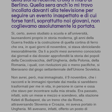
Berlino. Quella sera anch’io mi trovo
incollata davanti alla televisione per
seguire un evento inaspettato e di cui
forse tanti, soprattutto noi giovani, non
coglievamo assolutamente la portata.
Sì, certo, avevo studiato a scuola e all’università,
laureandomi proprio in storia moderna, gli anni della
Guerra fredda e la costruzione di quella cortina di ferro
che ora, in quei giorni di novembre, si stava sbriciolando
inesorabilmente. Da lì a pochi mesi avremmo conosciuto
dai giornali e dai dossier approfonditi la storia dei popoli
della Cecoslovacchia, dell’Ungheria, della Polonia, della
Romania, i quali, con rivoluzioni più o meno pacifiche, si
liberavano dal giogo settantennale dell’Unione Sovietica.
Non avrei, però, mai immaginato, il 9 novembre, che i
racconti e le immagini riportate dai media si sarebbero
trasformati per me in vita, in persone in carne e ossa
che stavo per incontrare sulla mia strada. Era passato,
infatti, solo un mese e mezzo e scendevo, alla stazione
Keleti di Budapest, da un treno che da Roma,
attraversando Slovenia e Croazia, mi aveva portato in
Ungheria. Mi avevano, infatti, offerto un posto di