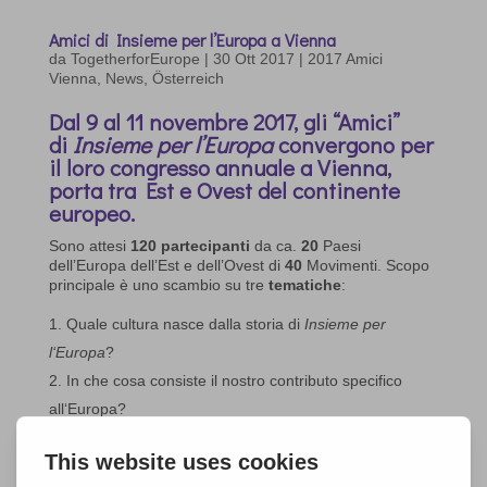
Amici di Insieme per l’Europa a Vienna
da
TogetherforEurope
|
30 Ott 2017
|
2017 Amici
Vienna
,
News
,
Österreich
Dal 9 al 11 novembre 2017, gli “Amici”
di
Insieme per l’Europa
convergono per
il loro congresso annuale a Vienna,
porta tra Est e Ovest del continente
europeo.
Sono attesi
120
partecipanti
da ca.
20
Paesi
dell’Europa dell’Est e dell’Ovest di
40
Movimenti. Scopo
principale è uno scambio su tre
tematiche
:
Quale cultura nasce dalla storia di
Insieme per
l‘Europa
?
In che cosa consiste il nostro contributo specifico
all‘Europa?
Dialogo tra Est e Ovest: un arricchimento reciproco
La rete delle persone che con quest’incontro vogliono