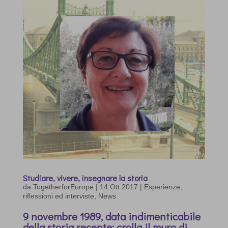
Studiare, vivere, insegnare la storia
da
TogetherforEurope
|
14 Ott 2017
|
Esperienze,
riflessioni ed interviste
,
News
9 novembre 1989, data indimenticabile
della storia recente: crolla il muro di