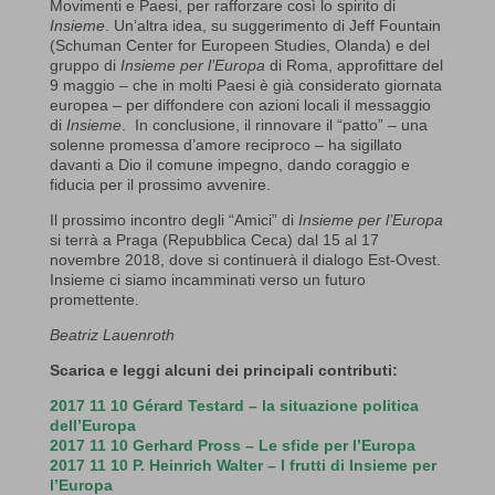
Movimenti e Paesi, per rafforzare così lo spirito di
Insieme
. Un’altra idea, su suggerimento di Jeff Fountain
(Schuman Center for Europeen Studies, Olanda) e del
gruppo di
Insieme per l’Europa
di Roma, approfittare del
9 maggio – che in molti Paesi è già considerato giornata
europea – per diffondere con azioni locali il messaggio
di
Insieme
. In conclusione, il rinnovare il “patto” – una
solenne promessa d’amore reciproco – ha sigillato
davanti a Dio il comune impegno, dando coraggio e
fiducia per il prossimo avvenire.
Il prossimo incontro degli “Amici” di
Insieme per l’Europa
si terrà a Praga (Repubblica Ceca) dal 15 al 17
novembre 2018, dove si continuerà il dialogo Est-Ovest.
Insieme ci siamo incamminati verso un futuro
promettente.
Beatriz Lauenroth
Scarica e leggi alcuni dei principali contributi:
2017 11 10 Gérard Testard – la situazione politica
dell’Europa
2017 11 10 Gerhard Pross – Le sfide per l’Europa
2017 11 10 P. Heinrich Walter – I frutti di Insieme per
l’Europa