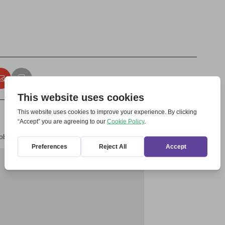
 obbligatori sono contrassegnati
*