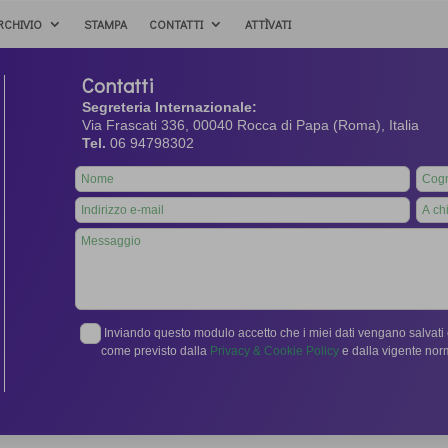
RCHIVIO
STAMPA
CONTATTI
ATTÌVATI
Contatti
Segreteria Internazionale:
Via Frascati 336, 00040 Rocca di Papa (Roma), Italia
Tel.
06 94798302
Leave
this
field
blank
Inviando questo modulo accetto che i miei dati vengano salvati e
come previsto dalla
Privacy & Cookie Policy
e dalla vigente no