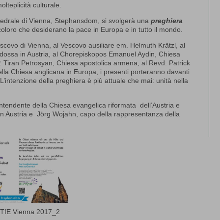
lteplicità culturale.
attedrale di Vienna, Stephansdom, si svolgerà una
preghiera
ti coloro che desiderano la pace in Europa e in tutto il mondo.
covo di Vienna, al Vescovo ausiliare em. Helmuth Krätzl, al
todossa in Austria, al Chorepiskopos Emanuel Aydin, Chiesa
 P. Tiran Petrosyan, Chiesa apostolica armena, al Revd. Patrick
della Chiesa anglicana in Europa, i presenti porteranno davanti
L’intenzione della preghiera è più attuale che mai: unità nella
tendente della Chiesa evangelica riformata dell’Austria e
in Austria e Jörg Wojahn, capo della rappresentanza della
n TfE Vienna 2017_2