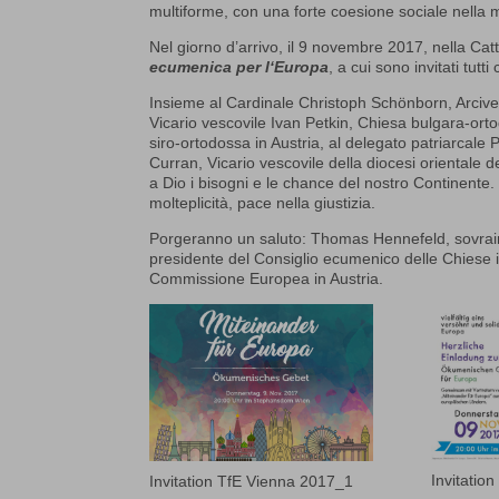
multiforme, con una forte coesione sociale nella mo
Nel giorno d’arrivo, il 9 novembre 2017, nella C
ecumenica per l‘Europa
, a cui sono invitati tut
Insieme al Cardinale Christoph Schönborn, Arcives
Vicario vescovile Ivan Petkin, Chiesa bulgara-or
siro-ortodossa in Austria, al delegato patriarcale
Curran, Vicario vescovile della diocesi orientale 
a Dio i bisogni e le chance del nostro Continente. 
molteplicità, pace nella giustizia.
Porgeranno un saluto: Thomas Hennefeld, sovrain
presidente del Consiglio ecumenico delle Chiese 
Commissione Europea in Austria.
Invitatio
Invitation TfE Vienna 2017_1