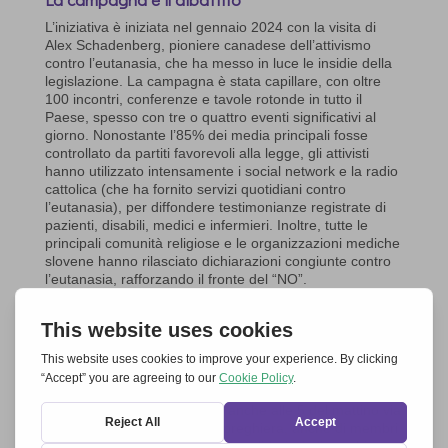
L’iniziativa è iniziata nel gennaio 2024 con la visita di
Alex Schadenberg, pioniere canadese dell’attivismo
contro l’eutanasia, che ha messo in luce le insidie della
legislazione. La campagna è stata capillare, con oltre
100 incontri, conferenze e tavole rotonde in tutto il
Paese, spesso con tre o quattro eventi significativi al
giorno. Nonostante l’85% dei media principali fosse
controllato da partiti favorevoli alla legge, gli attivisti
hanno utilizzato intensamente i social network e la radio
cattolica (che ha fornito servizi quotidiani contro
l’eutanasia), per diffondere testimonianze registrate di
pazienti, disabili, medici e infermieri. Inoltre, tutte le
principali comunità religiose e le organizzazioni mediche
slovene hanno rilasciato dichiarazioni congiunte contro
l’eutanasia, rafforzando il fronte del “NO”.
La forza della fede e della preghiera
Un elemento cruciale della campagna è stato il forte
sostegno spirituale. Le comunità religiose, con il
sostegno dei vescovi sloveni, hanno organizzato le
attività più svariate: preghiere in tutte le parrocchie,
novene e recita del Rosario (anche alle 5 del mattino via
radio), giornate di digiuno e preghiera, anche di membri
della comunità musulmana. La solidarietà di preghiera è