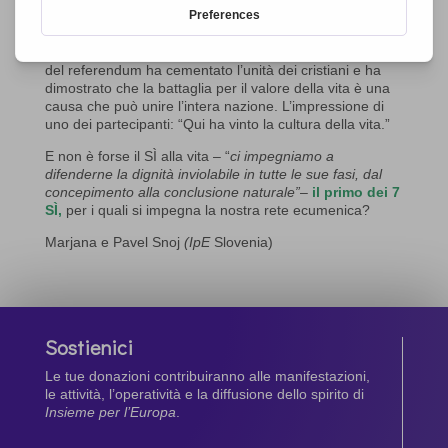
giunta anche dalla Croazia, dalla Bosnia e da altri Paesi
dell’Europa orientale. La partecipazione ha superato il
quorum del 20% degli aventi diritto al voto. Il successo
del referendum ha cementato l’unità dei cristiani e ha
dimostrato che la battaglia per il valore della vita è una
causa che può unire l’intera nazione. L’impressione di
uno dei partecipanti: “Qui ha vinto la cultura della vita.”
E non è forse il SÌ alla vita – “
ci impegniamo a
difenderne la dignità inviolabile in tutte le sue fasi, dal
concepimento alla conclusione naturale”
–
il primo dei 7
SÌ,
per i quali si impegna la nostra rete ecumenica?
Marjana e Pavel Snoj
(IpE
Slovenia)
Sostienici
Le tue donazioni contribuiranno alle manifestazioni,
le attività, l’operatività e la diffusione dello spirito di
Insieme per l’Europa
.