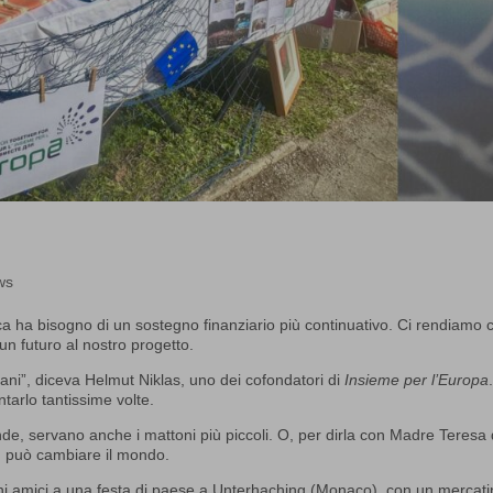
ws
 ha bisogno di un sostegno finanziario più continuativo. Ci rendiamo 
n futuro al nostro progetto.
mani”, diceva Helmut Niklas, uno dei cofondatori di
Insieme per l’Europa
arlo tantissime volte.
de, servano anche i mattoni più piccoli. O, per dirla con Madre Teresa 
e, può cambiare il mondo.
ni amici a una festa di paese a Unterhaching (Monaco), con un mercat