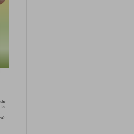
 dei
 la
ziò