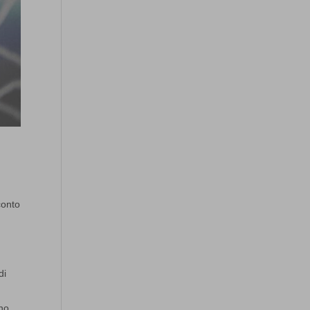
conto
.
di
ino