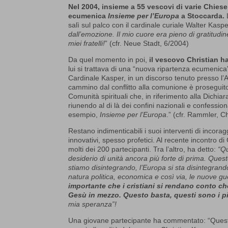
Nel 2004, insieme a 55 vescovi di varie Chiese
ecumenica
Insieme per l’Europa
a Stoccarda.
salì sul palco con il cardinale curiale Walter Kasp
dall’emozione.
Il mio cuore era pieno di gratitud
miei fratelli!
” (cfr. Neue Stadt, 6/2004)
Da quel momento in poi,
il vescovo Christian h
lui si trattava di una “nuova ripartenza ecumenica”
Cardinale Kasper, in un discorso tenuto presso l
cammino dal conflitto alla comunione è proseguito su
Comunità spirituali che, in riferimento alla Dichia
riunendo al di là dei confini nazionali e confess
esempio,
Insieme per l’Europa
.” (cfr. Rammler, C
Restano indimenticabili i suoi interventi di incor
innovativi, spesso profetici. Al recente incontro 
molti dei 200 partecipanti. Tra l’altro, ha detto:
“Qu
desiderio di unità ancora più forte di prima. Ques
stiamo disintegrando, l’Europa si sta disintegran
natura politica, economica e così via, le nuove 
importante che i cristiani si rendano conto che 
Gesù in mezzo. Questo basta, questi sono i pila
mia speranza”!
Una giovane partecipante ha commentato: “Questa s