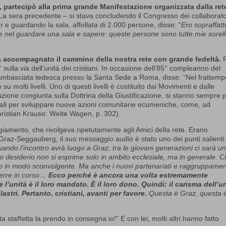
, partecipò alla prima grande Manifestazione organizzata dalla ret
La sera precedente – si stava concludendo il Congresso dei collaborato
er e guardando la sala, affollata di 2.000 persone, disse: “
Ero sopraffatt
ine nel guardare una sala e sapere: queste persone sono tutte mie sorel
a accompagnato il cammino della nostra rete con grande fedeltà.
P
 sulla via dell’unità dei cristiani. In occasione dell’85° compleanno del
’Ambasciata tedesca presso la Santa Sede a Roma, disse: “Nel frattempo
 molti livelli. Uno di questi livelli è costituito dai Movimenti e dalle
razione congiunta sulla Dottrina della Giustificazione, si stanno sempre 
ionali per sviluppare nuove azioni comunitarie ecumeniche, come, ad
hristian Krause: Weite Wagen, p. 302).
aggiamento, che rivolgeva ripetutamente agli Amici della rete. Erano
di Graz-Seggauberg, il suo messaggio audio è stato uno dei punti salienti
ando l’incontro avrà luogo a Graz, tra le giovani generazioni ci sarà u
to desiderio non si esprime solo in ambito ecclesiale, ma in generale. C
do in modo sconvolgente. Ma anche i nuovi partenariati e raggruppament
guerre in corso…
Ecco perché è ancora una volta estremamente
l’unità è il loro mandato. È il loro dono. Quindi: il carisma dell’un
stri. Pertanto, cristiani, avanti per favore.
Questa è Graz, questa è
taffetta la prendo in consegna io!” E con lei, molti altri hanno fatto