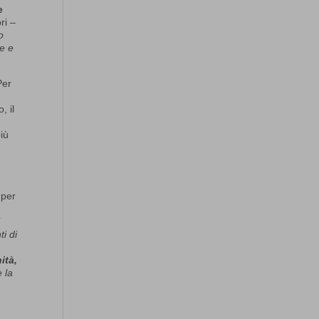
e
ri –
o
le e
er
, il
più
 per
n
i
i di
ità,
 la