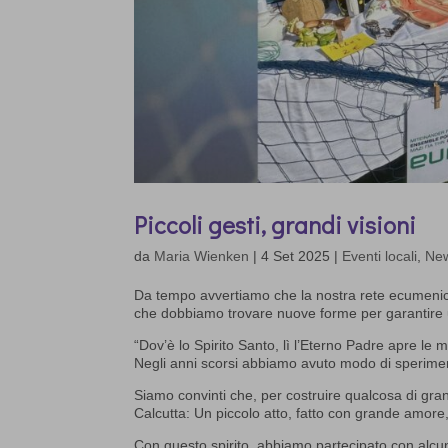
Piccoli gesti, grandi visioni
da
Maria Wienken
|
4 Set 2025
|
Eventi locali
,
Ne
Da tempo avvertiamo che la nostra rete ecumenica
che dobbiamo trovare nuove forme per garantire u
“Dov’è lo Spirito Santo, lì l’Eterno Padre apre le 
Negli anni scorsi abbiamo avuto modo di speriment
Siamo convinti che, per costruire qualcosa di gran
Calcutta: Un piccolo atto, fatto con grande amor
Con questo spirito, abbiamo partecipato con alcu