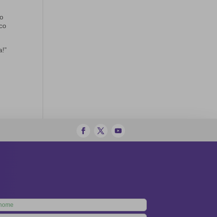
uo
ico
a!”