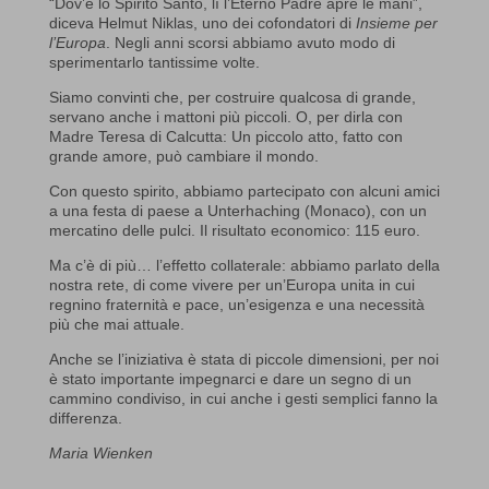
“Dov’è lo Spirito Santo, lì l’Eterno Padre apre le mani”,
diceva Helmut Niklas, uno dei cofondatori di
Insieme per
l’Europa
. Negli anni scorsi abbiamo avuto modo di
sperimentarlo tantissime volte.
Siamo convinti che, per costruire qualcosa di grande,
servano anche i mattoni più piccoli. O, per dirla con
Madre Teresa di Calcutta: Un piccolo atto, fatto con
grande amore, può cambiare il mondo.
Con questo spirito, abbiamo partecipato con alcuni amici
a una festa di paese a Unterhaching (Monaco), con un
mercatino delle pulci. Il risultato economico: 115 euro.
Ma c’è di più… l’effetto collaterale: abbiamo parlato della
nostra rete, di come vivere per un’Europa unita in cui
regnino fraternità e pace, un’esigenza e una necessità
più che mai attuale.
Anche se l’iniziativa è stata di piccole dimensioni, per noi
è stato importante impegnarci e dare un segno di un
cammino condiviso, in cui anche i gesti semplici fanno la
differenza.
Maria Wienken