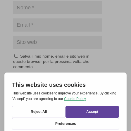
Salva il mio nome, email e sito web in
questo browser per la prossima volta che
commento.
Invia commento