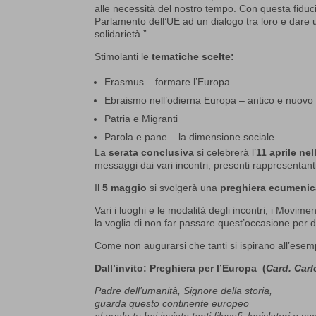
alle necessità del nostro tempo. Con questa fiduci
Parlamento dell’UE ad un dialogo tra loro e dare un
solidarietà.”
Stimolanti le
tematiche scelte:
Erasmus – formare l’Europa
Ebraismo nell’odierna Europa – antico e nuovo
Patria e Migranti
Parola e pane – la dimensione sociale.
La
serata conclusiva
si celebrerà l’
11 aprile ne
messaggi dai vari incontri, presenti rappresentanti 
Il
5 maggio
si svolgerà una
preghiera ecumenic
Vari i luoghi e le modalità degli incontri, i Movime
la voglia di non far passare quest’occasione per 
Come non augurarsi che tanti si ispirano all’esem
Dall’invito: Preghiera per l’Europa (
Card.
Carl
Padre dell’umanità, Signore della storia,
guarda questo continente europeo