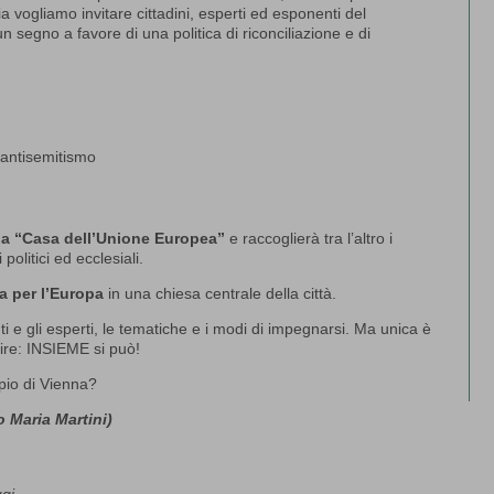
a vogliamo invitare cittadini, esperti ed esponenti del
 segno a favore di una politica di riconciliazione e di
 antisemitismo
lla “Casa dell’Unione Europea”
e raccoglierà tra l’altro i
politici ed ecclesiali.
a per l’Europa
in una chiesa centrale della città.
nti e gli esperti, le tematiche e i modi di impegnarsi. Ma unica è
dire: INSIEME si può!
pio di Vienna?
o Maria Martini)