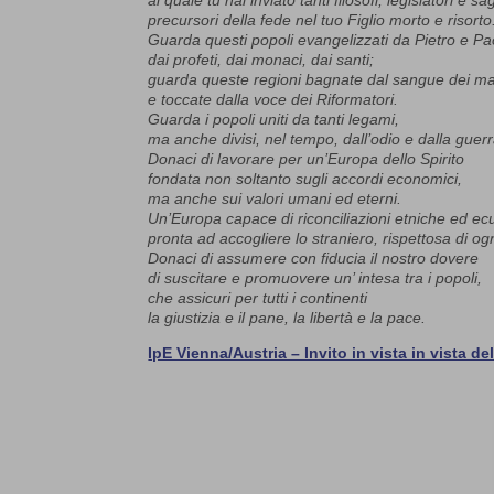
al quale tu hai inviato tanti filosofi, legislatori e sa
precursori della fede nel tuo Figlio morto e risorto
Guarda questi popoli evangelizzati da Pietro e Pa
dai profeti, dai monaci, dai santi;
guarda queste regioni bagnate dal sangue dei mar
e toccate dalla voce dei Riformatori.
Guarda i popoli uniti da tanti legami,
ma anche divisi, nel tempo, dall’odio e dalla guerr
Donaci di lavorare per un’Europa dello Spirito
fondata non soltanto sugli accordi economici,
ma anche sui valori umani ed eterni.
Un’Europa capace di riconciliazioni etniche ed e
pronta ad accogliere lo straniero, rispettosa di ogn
Donaci di assumere con fiducia il nostro dovere
di suscitare e promuovere un’ intesa tra i popoli,
che assicuri per tutti i continenti
la giustizia e il pane, la libertà e la pace.
IpE Vienna/Austria – Invito in vista in vista d