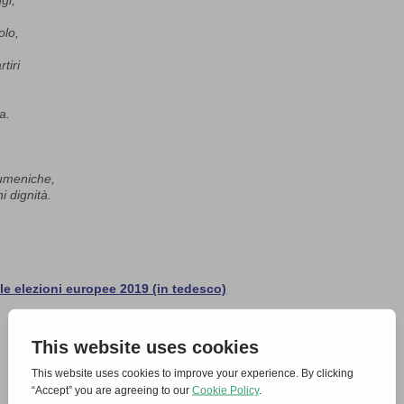
ggi,
.
olo,
tiri
a.
cumeniche,
i dignità.
elle elezioni europee 2019 (in tedesco)