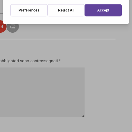
 obbligatori sono contrassegnati
*