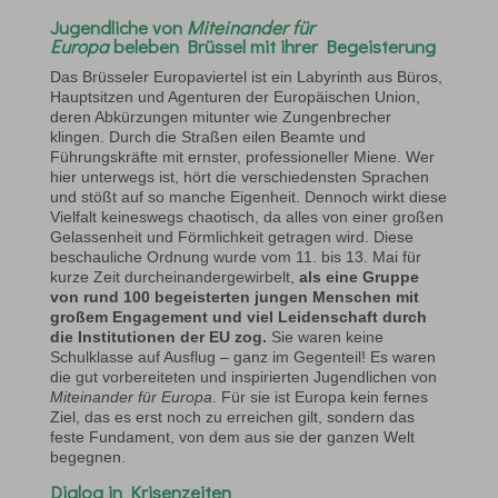
Jugendliche von
Miteinander für
Europa
beleben Brüssel mit ihrer Begeisterung
Das Brüsseler Europaviertel ist ein Labyrinth aus Büros,
Hauptsitzen und Agenturen der Europäischen Union,
deren Abkürzungen mitunter wie Zungenbrecher
klingen. Durch die Straßen eilen Beamte und
Führungskräfte mit ernster, professioneller Miene. Wer
hier unterwegs ist, hört die verschiedensten Sprachen
und stößt auf so manche Eigenheit. Dennoch wirkt diese
Vielfalt keineswegs chaotisch, da alles von einer großen
Gelassenheit und Förmlichkeit getragen wird. Diese
beschauliche Ordnung wurde vom 11. bis 13. Mai für
kurze Zeit durcheinandergewirbelt,
als eine Gruppe
von rund 100 begeisterten jungen Menschen mit
großem Engagement und viel Leidenschaft durch
die Institutionen der EU zog.
Sie waren keine
Schulklasse auf Ausflug – ganz im Gegenteil! Es waren
die gut vorbereiteten und inspirierten Jugendlichen von
Miteinander für Europa
. Für sie ist Europa kein fernes
Ziel, das es erst noch zu erreichen gilt, sondern das
feste Fundament, von dem aus sie der ganzen Welt
begegnen.
Dialog in Krisenzeiten