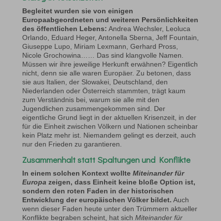
Begleitet wurden sie von einigen
Europaabgeordneten und weiteren Persönlichkeiten
des öffentlichen Lebens:
Andrea Wechsler, Leoluca
Orlando, Eduard Heger, Antonella Sberna, Jeff Fountain,
Giuseppe Lupo, Miriam Lexmann, Gerhard Pross,
Nicole Grochowina…… Das sind klangvolle Namen.
Müssen wir ihre jeweilige Herkunft erwähnen? Eigentlich
nicht, denn sie alle waren Europäer. Zu betonen, dass
sie aus Italien, der Slowakei, Deutschland, den
Niederlanden oder Österreich stammten, trägt kaum
zum Verständnis bei, warum sie alle mit den
Jugendlichen zusammengekommen sind. Der
eigentliche Grund liegt in der aktuellen Krisenzeit, in der
für die Einheit zwischen Völkern und Nationen scheinbar
kein Platz mehr ist. Niemandem gelingt es derzeit, auch
nur den Frieden zu garantieren.
Zusammenhalt statt Spaltungen und Konflikte
In einem solchen Kontext wollte
Miteinander für
Europa
zeigen, dass Einheit keine bloße Option ist,
sondern den roten Faden in der historischen
Entwicklung der europäischen Völker bildet.
Auch
wenn dieser Faden heute unter den Trümmern aktueller
Konflikte begraben scheint, hat sich
Miteinander für